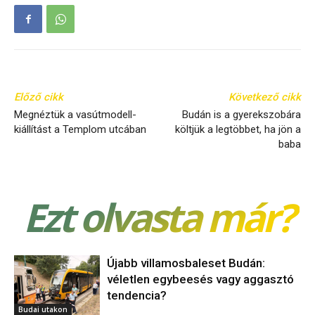
Előző cikk
Következő cikk
Megnéztük a vasútmodell-
Budán is a gyerekszobára
kiállítást a Templom utcában
költjük a legtöbbet, ha jön a
baba
Ezt olvasta már?
Újabb villamosbaleset Budán:
véletlen egybeesés vagy aggasztó
tendencia?
Budai utakon