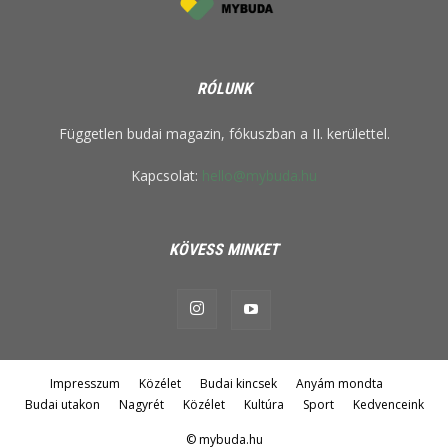
RÓLUNK
Független budai magazin, fókuszban a II. kerülettel.
Kapcsolat:
hello@mybuda.hu
KÖVESS MINKET
Impresszum
Közélet
Budai kincsek
Anyám mondta
Budai utakon
Nagyrét
Közélet
Kultúra
Sport
Kedvenceink
© mybuda.hu