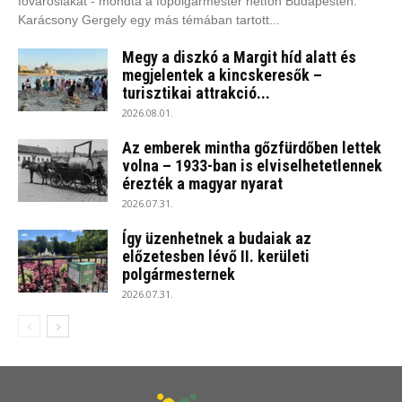
fővárosiakat - mondta a főpolgármester hétfőn Budapesten.
Karácsony Gergely egy más témában tartott...
Megy a diszkó a Margit híd alatt és
megjelentek a kincskeresők –
turisztikai attrakció...
2026.08.01.
Az emberek mintha gőzfürdőben lettek
volna – 1933-ban is elviselhetetlennek
érezték a magyar nyarat
2026.07.31.
Így üzenhetnek a budaiak az
előzetesben lévő II. kerületi
polgármesternek
2026.07.31.