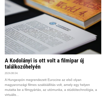
A Kodolányi is ott volt a filmipar új
találkozóhelyén
2026.08.04.
A Hungexpón megrendezett Eurocine az első olyan
magyarországi filmes szakkiállítás volt, amely egy helyen
mutatta be a filmgyártás, az utómunka, a stúdiótechnológia, a
virtuális...