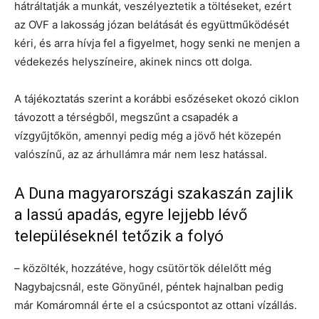
hátráltatják a munkát, veszélyeztetik a töltéseket, ezért
az OVF a lakosság józan belátását és együttműködését
kéri, és arra hívja fel a figyelmet, hogy senki ne menjen a
védekezés helyszíneire, akinek nincs ott dolga.
A tájékoztatás szerint a korábbi esőzéseket okozó ciklon
távozott a térségből, megszűnt a csapadék a
vízgyűjtőkön, amennyi pedig még a jövő hét közepén
valószínű, az az árhullámra már nem lesz hatással.
A Duna magyarországi szakaszán zajlik
a lassú apadás, egyre lejjebb lévő
településeknél tetőzik a folyó
– közölték, hozzátéve, hogy csütörtök délelőtt még
Nagybajcsnál, este Gönyűnél, péntek hajnalban pedig
már Komáromnál érte el a csúcspontot az ottani vízállás.