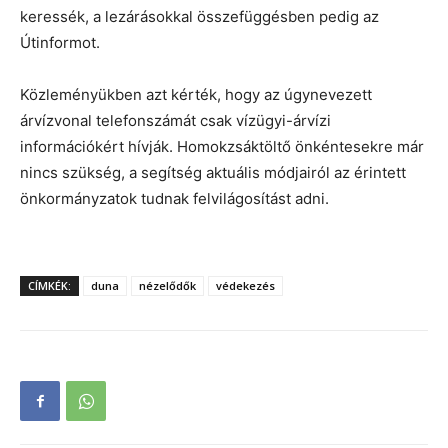
keressék, a lezárásokkal összefüggésben pedig az
Útinformot.
Közleményükben azt kérték, hogy az úgynevezett
árvízvonal telefonszámát csak vízügyi-árvízi
információkért hívják. Homokzsáktöltő önkéntesekre már
nincs szükség, a segítség aktuális módjairól az érintett
önkormányzatok tudnak felvilágosítást adni.
CÍMKÉK:
duna
nézelődők
védekezés