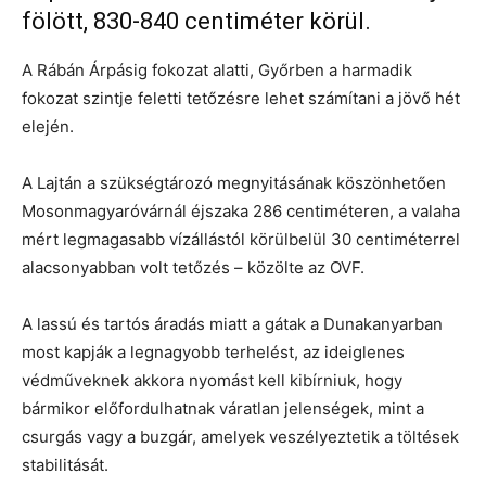
fölött, 830-840 centiméter körül.
A Rábán Árpásig fokozat alatti, Győrben a harmadik
fokozat szintje feletti tetőzésre lehet számítani a jövő hét
elején.
A Lajtán a szükségtározó megnyitásának köszönhetően
Mosonmagyaróvárnál éjszaka 286 centiméteren, a valaha
mért legmagasabb vízállástól körülbelül 30 centiméterrel
alacsonyabban volt tetőzés – közölte az OVF.
A lassú és tartós áradás miatt a gátak a Dunakanyarban
most kapják a legnagyobb terhelést, az ideiglenes
védműveknek akkora nyomást kell kibírniuk, hogy
bármikor előfordulhatnak váratlan jelenségek, mint a
csurgás vagy a buzgár, amelyek veszélyeztetik a töltések
stabilitását.