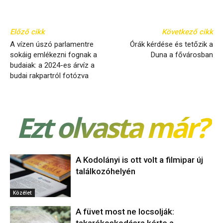
Előző cikk
Következő cikk
A vízen úszó parlamentre
Órák kérdése és tetőzik a
sokáig emlékezni fognak a
Duna a fővárosban
budaiak: a 2024-es árvíz a
budai rakpartról fotózva
Ezt olvasta már?
A Kodolányi is ott volt a filmipar új
találkozóhelyén
Közélet
A füvet most ne locsolják: