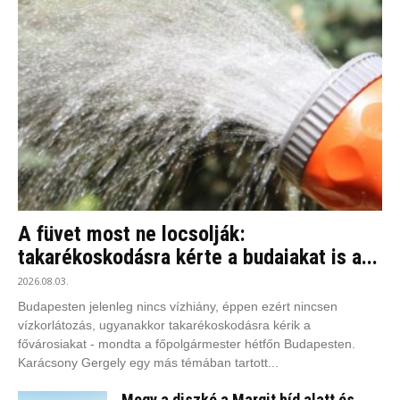
A füvet most ne locsolják:
takarékoskodásra kérte a budaiakat is a...
2026.08.03.
Budapesten jelenleg nincs vízhiány, éppen ezért nincsen
vízkorlátozás, ugyanakkor takarékoskodásra kérik a
fővárosiakat - mondta a főpolgármester hétfőn Budapesten.
Karácsony Gergely egy más témában tartott...
Megy a diszkó a Margit híd alatt és