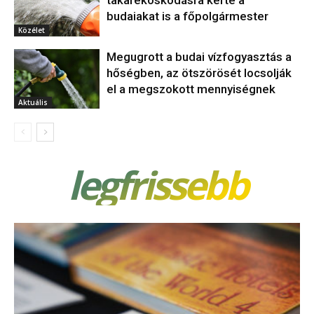
takarékoskodásra kérte a
budaiakat is a főpolgármester
Közélet
Megugrott a budai vízfogyasztás a
hőségben, az ötszörösét locsolják
el a megszokott mennyiségnek
Aktuális
legfrissebb