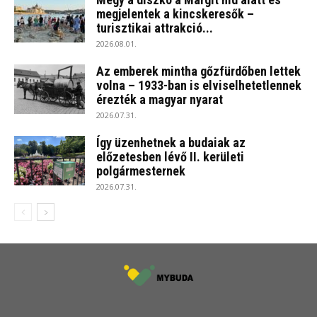
megjelentek a kincskeresők –
turisztikai attrakció...
2026.08.01.
Az emberek mintha gőzfürdőben lettek
volna – 1933-ban is elviselhetetlennek
érezték a magyar nyarat
2026.07.31.
Így üzenhetnek a budaiak az
előzetesben lévő II. kerületi
polgármesternek
2026.07.31.