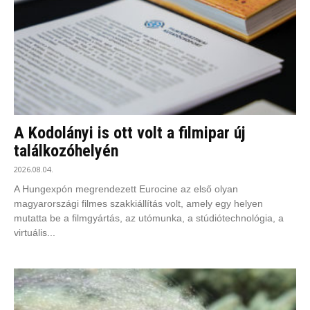
A Kodolányi is ott volt a filmipar új
találkozóhelyén
2026.08.04.
A Hungexpón megrendezett Eurocine az első olyan
magyarországi filmes szakkiállítás volt, amely egy helyen
mutatta be a filmgyártás, az utómunka, a stúdiótechnológia, a
virtuális...