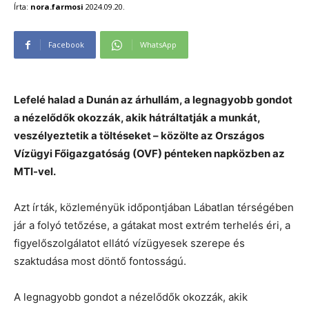
Írta:
nora.farmosi
2024.09.20.
Facebook
WhatsApp
Lefelé halad a Dunán az árhullám, a legnagyobb gondot
a nézelődők okozzák, akik hátráltatják a munkát,
veszélyeztetik a töltéseket – közölte az Országos
Vízügyi Főigazgatóság (OVF) pénteken napközben az
MTI-vel.
Azt írták, közleményük időpontjában Lábatlan térségében
jár a folyó tetőzése, a gátakat most extrém terhelés éri, a
figyelőszolgálatot ellátó vízügyesek szerepe és
szaktudása most döntő fontosságú.
A legnagyobb gondot a nézelődők okozzák, akik