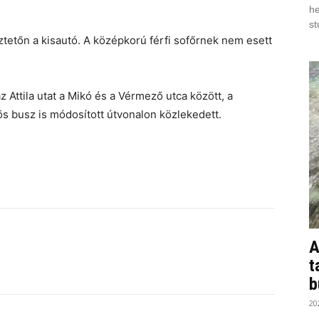
he
st
tetőn a kisautó. A középkorú férfi sofőrnek nem esett
z Attila utat a Mikó és a Vérmező utca között, a
-ös busz is módosított útvonalon közlekedett.
A
t
b
20