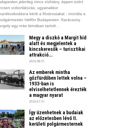
dapesten jelenleg nincs vízhiány, éppen ezért
ncsen vízkorlátozás, ugyanakkor
karékoskodásra kérik a fővárosiakat - mondta a
polgármester hétfőn Budapesten. Karácsony
rgely egy más témában tartott...
Megy a diszkó a Margit híd
alatt és megjelentek a
kincskeresők – turisztikai
attrakció...
2026.08.01.
Az emberek mintha
gőzfürdőben lettek volna –
1933-ban is
elviselhetetlennek érezték
a magyar nyarat
2026.07.31.
Így üzenhetnek a budaiak
az előzetesben lévő II.
kerületi polgármesternek