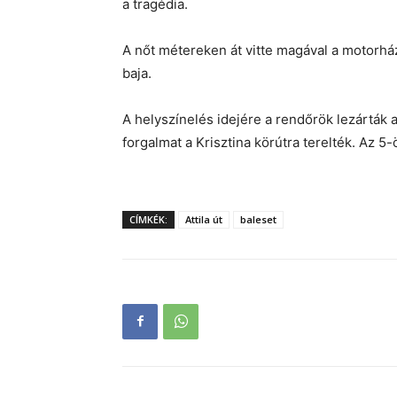
a tragédia.
A nőt métereken át vitte magával a motorház
baja.
A helyszínelés idejére a rendőrök lezárták a
forgalmat a Krisztina körútra terelték. Az 5
CÍMKÉK:
Attila út
baleset