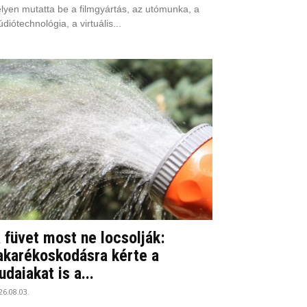
lyen mutatta be a filmgyártás, az utómunka, a
údiótechnológia, a virtuális...
 füvet most ne locsolják:
akarékoskodásra kérte a
udaiakat is a...
26.08.03.