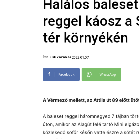
Halálos baleset
reggel káosz a 
tér környékén
Írta:
ildikarakai
2022.01.07.
Facebook
WhatsApp
A Vérmező mellett, az Attila út 89 előtt ütö
A baleset reggel háromnegyed 7 tájban törté
úton, amikor az Alagút felé tartó Mini elgázo
közlekedő sofőr későn vette észre a sötét ru