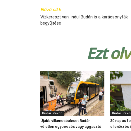
Előző cikk
Vízkereszt van, indul Budán is a karácsonyfák
begyűjtése
Ezt ol
Budai utakon
Budai utako
Újabb villamosbaleset Budán:
30 napos fo
véletlen egybeesés vagy aggasztó
ellenőrzés i