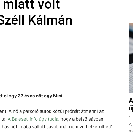
 miatt volt
Széll Kálmán
tt
el egy 37 éves
nőt egy Mini.
A
ú
nt. A nő a parkoló autók közül próbált átmenni az
20
lta.
A Baleset-info úgy tudja,
hogy a belső sávban
A 
hás nőt, hiába váltott sávot, már nem volt elkerülhető
ma