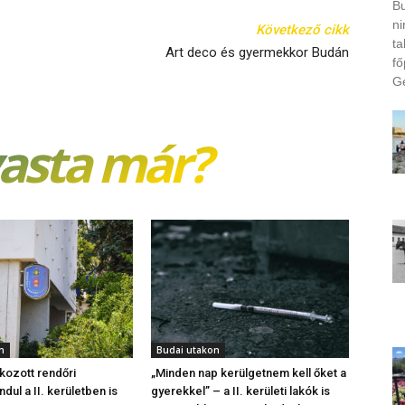
Bu
ni
Következő cikk
ta
Art deco és gyermekkor Budán
fő
Ge
vasta már?
n
Budai utakon
kozott rendőri
„Minden nap kerülgetnem kell őket a
ndul a II. kerületben is
gyerekkel” – a II. kerületi lakók is