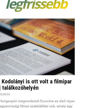
legfrissebb
 Kodolányi is ott volt a filmipar
j találkozóhelyén
26.08.04.
Hungexpón megrendezett Eurocine az első olyan
gyarországi filmes szakkiállítás volt, amely egy