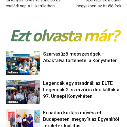
családi nap a II. kerületben
hegyekben az itt élő írek
Ezt olvasta már?
Szarvasűző messzeségek –
Abásfalva történetei a Könyvhéten
Kultúra
Legendák egy standnál: az ELTE
Legendák 2. szerzői is dedikáltak a
97. Ünnepi Könyvhéten
Kultúra
Ecuadori kortárs művészet
Budapesten: megnyílt az Egyenlítői
területek kiállítás