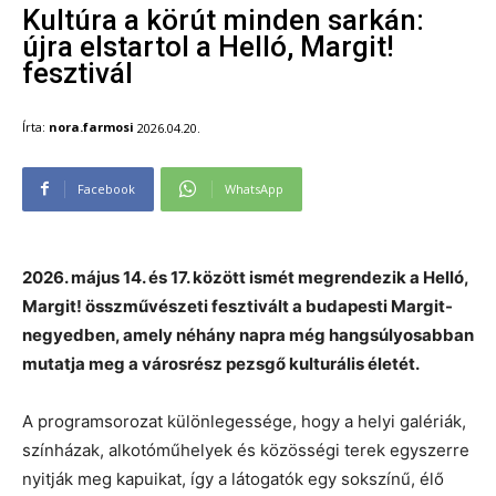
Kultúra a körút minden sarkán:
újra elstartol a Helló, Margit!
fesztivál
Írta:
nora.farmosi
2026.04.20.
Facebook
WhatsApp
2026. május 14. és 17. között
ismét megrendezik a
Helló,
Margit!
összművészeti fesztivált a budapesti Margit-
negyedben, amely néhány napra még hangsúlyosabban
mutatja meg a városrész pezsgő kulturális életét.
A programsorozat különlegessége, hogy a helyi galériák,
színházak, alkotóműhelyek és közösségi terek egyszerre
nyitják meg kapuikat, így a látogatók egy sokszínű, élő