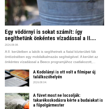
Egy vödörnyi is sokat számít: így
segíthetünk önkéntes vízadással a II....
2026.08.08.
A II. kerületben a lakók is segíthetnek a fiatal közterületi fák
öntözésében egy mobilalkalmazás segítségével. A kerület az
önkéntes vízadással a Beeco programjához csatlakozott,...
A Kodolányi is ott volt a filmipar új
találkozóhelyén
2026.08.04.
A füvet most ne locsolják:
takarékoskodásra kérte a budaiakat is
a főpolgármester