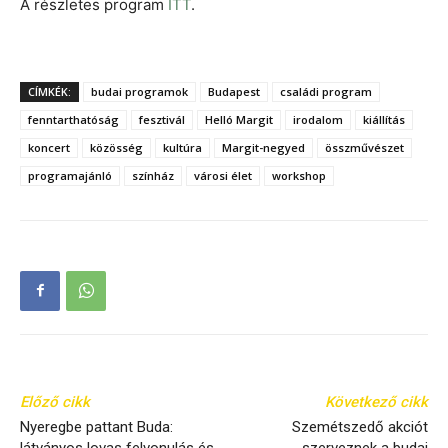
A részletes program
ITT
.
CÍMKÉK:
budai programok
Budapest
családi program
fenntarthatóság
fesztivál
Helló Margit
irodalom
kiállítás
koncert
közösség
kultúra
Margit-negyed
összművészet
programajánló
színház
városi élet
workshop
Előző cikk
Következő cikk
Nyeregbe pattant Buda:
Szemétszedő akciót
látványos lovas felvonulás és
szerveznek a budai