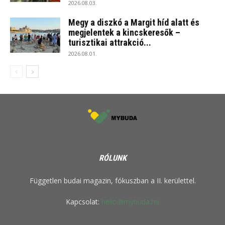
2026.08.03.
Megy a diszkó a Margit híd alatt és
megjelentek a kincskeresők –
turisztikai attrakció...
2026.08.01.
RÓLUNK
Független budai magazin, fókuszban a II. kerülettel.
Kapcsolat:
hello@mybuda.hu