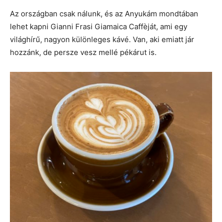
Az országban csak nálunk, és az Anyukám mondtában
lehet kapni Gianni Frasi Giamaica Caffèját, ami egy
világhírű, nagyon különleges kávé. Van, aki emiatt jár
hozzánk, de persze vesz mellé pékárut is.