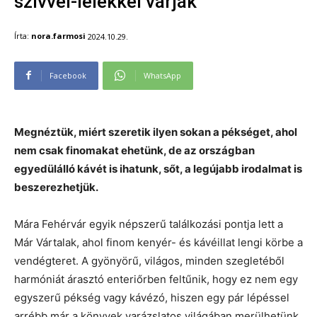
szívvel-lélekkel várják
Írta:
nora.farmosi
2024.10.29.
Facebook
WhatsApp
Megnéztük, miért szeretik ilyen sokan a pékséget, ahol
nem csak finomakat ehetünk, de az országban
egyedülálló kávét is ihatunk, sőt, a legújabb irodalmat is
beszerezhetjük.
Mára Fehérvár egyik népszerű találkozási pontja lett a
Már Vártalak, ahol finom kenyér- és kávéillat lengi körbe a
vendégteret. A gyönyörű, világos, minden szegletéből
harmóniát árasztó enteriőrben feltűnik, hogy ez nem egy
egyszerű pékség vagy kávézó, hiszen egy pár lépéssel
arrébb már a könyvek varázslatos világában merülhetünk