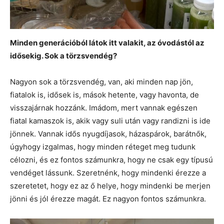
Minden generációból látok itt valakit, az óvodástól az
idősekig. Sok a törzsvendég?
Nagyon sok a törzsvendég, van, aki minden nap jön,
fiatalok is, idősek is, mások hetente, vagy havonta, de
visszajárnak hozzánk. Imádom, mert vannak egészen
fiatal kamaszok is, akik vagy suli után vagy randizni is ide
jönnek. Vannak idős nyugdíjasok, házaspárok, barátnők,
úgyhogy izgalmas, hogy minden réteget meg tudunk
célozni, és ez fontos számunkra, hogy ne csak egy típusú
vendéget lássunk. Szeretnénk, hogy mindenki érezze a
szeretetet, hogy ez az ő helye, hogy mindenki be merjen
jönni és jól érezze magát. Ez nagyon fontos számunkra.