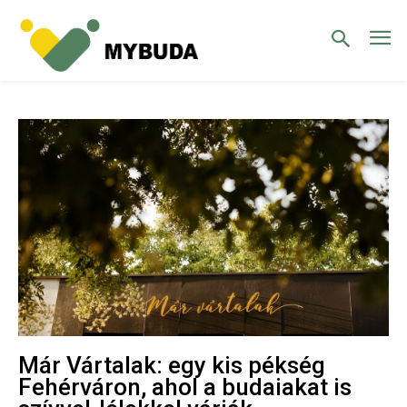
Már Vártalak: egy kis pékség
Fehérváron, ahol a budaiakat is