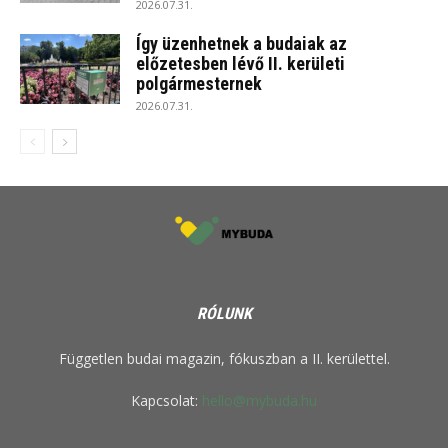
2026.07.31.
Így üzenhetnek a budaiak az
előzetesben lévő II. kerületi
polgármesternek
2026.07.31.
RÓLUNK
Független budai magazin, fókuszban a II. kerülettel.
Kapcsolat:
hello@mybuda.hu