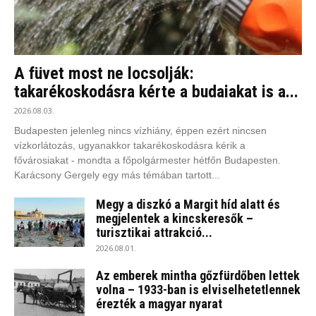
A füvet most ne locsolják:
takarékoskodásra kérte a budaiakat is a...
2026.08.03.
Budapesten jelenleg nincs vízhiány, éppen ezért nincsen
vízkorlátozás, ugyanakkor takarékoskodásra kérik a
fővárosiakat - mondta a főpolgármester hétfőn Budapesten.
Karácsony Gergely egy más témában tartott...
Megy a diszkó a Margit híd alatt és
megjelentek a kincskeresők –
turisztikai attrakció...
2026.08.01.
Az emberek mintha gőzfürdőben lettek
volna – 1933-ban is elviselhetetlennek
érezték a magyar nyarat