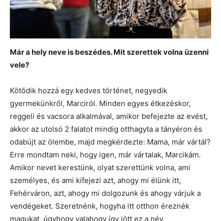
Már a hely neve is beszédes. Mit szerettek volna üzenni
vele?
Kötődik hozzá egy kedves történet, negyedik
gyermekünkről, Marciról. Minden egyes étkezéskor,
reggeli és vacsora alkalmával, amikor befejezte az evést,
akkor az utolsó 2 falatot mindig otthagyta a tányéron és
odabújt az ölembe, majd megkérdezte: Mama, már vártál?
Erre mondtam neki, hogy igen, már vártalak, Marcikám.
Amikor nevet kerestünk, olyat szerettünk volna, ami
személyes, és ami kifejezi azt, ahogy mi élünk itt,
Fehérváron, azt, ahogy mi dolgozunk és ahogy várjuk a
vendégeket. Szeretnénk, hogyha itt otthon éreznék
magukat, úgyhogy valahogy így jött ez a név.