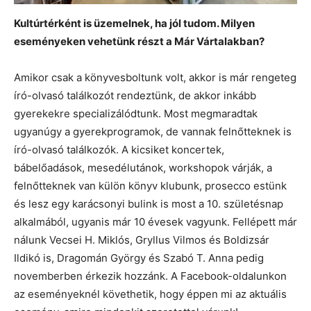
Kultúrtérként is üzemelnek, ha jól tudom. Milyen
eseményeken vehetünk részt a Már Vártalakban?
Amikor csak a könyvesboltunk volt, akkor is már rengeteg
író-olvasó találkozót rendeztünk, de akkor inkább
gyerekekre specializálódtunk. Most megmaradtak
ugyanúgy a gyerekprogramok, de vannak felnőtteknek is
író-olvasó találkozók. A kicsiket koncertek,
bábelőadások, mesedélutánok, workshopok várják, a
felnőtteknek van külön könyv klubunk, prosecco estünk
és lesz egy karácsonyi bulink is most a 10. születésnap
alkalmából, ugyanis már 10 évesek vagyunk. Fellépett már
nálunk Vecsei H. Miklós, Gryllus Vilmos és Boldizsár
Ildikó is, Dragomán György és Szabó T. Anna pedig
novemberben érkezik hozzánk. A Facebook-oldalunkon
az eseményeknél követhetik, hogy éppen mi az aktuális