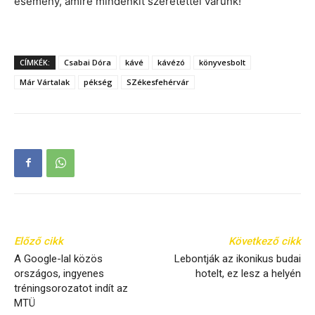
esemény, amire mindenkit szeretettel várunk!
CÍMKÉK:
Csabai Dóra
kávé
kávézó
könyvesbolt
Már Vártalak
pékség
SZékesfehérvár
Előző cikk
Következő cikk
A Google-lal közös
Lebontják az ikonikus budai
országos, ingyenes
hotelt, ez lesz a helyén
tréningsorozatot indít az
MTÜ