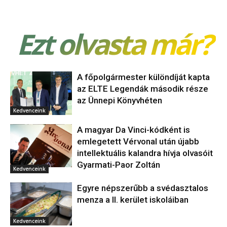
Ezt olvasta már?
A főpolgármester különdíját kapta
az ELTE Legendák második része
az Ünnepi Könyvhéten
Kedvenceink
A magyar Da Vinci-kódként is
emlegetett Vérvonal után újabb
intellektuális kalandra hívja olvasóit
Gyarmati-Paor Zoltán
Kedvenceink
Egyre népszerűbb a svédasztalos
menza a II. kerület iskoláiban
Kedvenceink