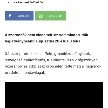
Írta:
nora.farmosi
2023.08.20.
Facebook
WhatsApp
A szervezők nem vicceltek: ez volt minden idők
leglátványosabb augusztus 20-i tűzijátéka.
34 ezer pirotechnikai effekt, grandiózus fényjáték,
lenyűgöző épületfestés, tűz alkotta úszó virágszőnyeg,
lézershow és több száz drón jelenítette meg a magyarok
eredetét, mondavilágát.