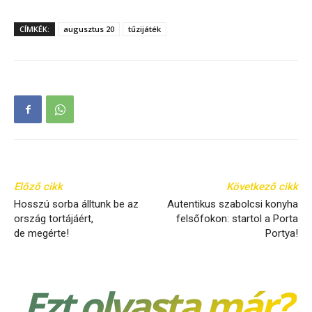
CÍMKÉK:
augusztus 20
tűzijáték
Előző cikk
Következő cikk
Hosszú sorba álltunk be az
Autentikus szabolcsi konyha
ország tortájáért,
felsőfokon: startol a Porta
de megérte!
Portya!
Ezt olvasta már?