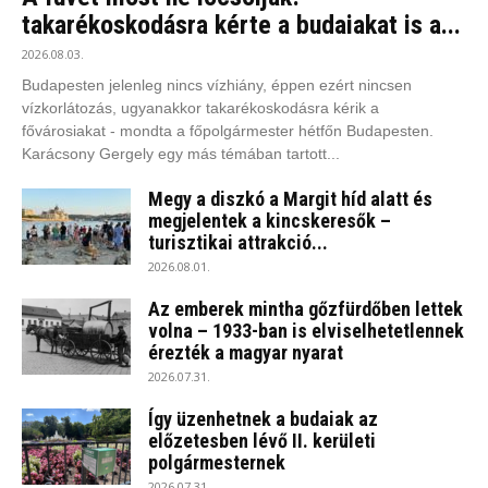
takarékoskodásra kérte a budaiakat is a...
2026.08.03.
Budapesten jelenleg nincs vízhiány, éppen ezért nincsen
vízkorlátozás, ugyanakkor takarékoskodásra kérik a
fővárosiakat - mondta a főpolgármester hétfőn Budapesten.
Karácsony Gergely egy más témában tartott...
Megy a diszkó a Margit híd alatt és
megjelentek a kincskeresők –
turisztikai attrakció...
2026.08.01.
Az emberek mintha gőzfürdőben lettek
volna – 1933-ban is elviselhetetlennek
érezték a magyar nyarat
2026.07.31.
Így üzenhetnek a budaiak az
előzetesben lévő II. kerületi
polgármesternek
2026.07.31.