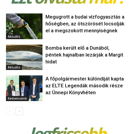
Megugrott a budai vízfogyasztás a
hőségben, az ötszörösét locsolják
el a megszokott mennyiségnek
Aktuális
Bomba került elő a Dunából,
péntek hajnalban lezárják a Margit
hidat
Aktuális
A főpolgármester különdíját kapta
az ELTE Legendák második része
az Ünnepi Könyvhéten
Kedvenceink
legfrissebb