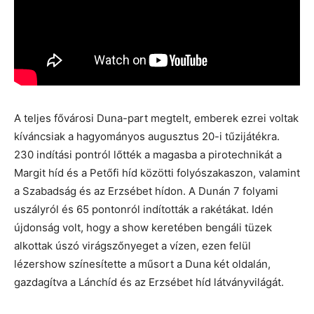
A teljes fővárosi Duna-part megtelt, emberek ezrei voltak
kíváncsiak a hagyományos augusztus 20-i tűzijátékra.
230 indítási pontról lőtték a magasba a pirotechnikát a
Margit híd és a Petőfi híd közötti folyószakaszon, valamint
a Szabadság és az Erzsébet hídon. A Dunán 7 folyami
uszályról és 65 pontonról indították a rakétákat. Idén
újdonság volt, hogy a show keretében bengáli tüzek
alkottak úszó virágszőnyeget a vízen, ezen felül
lézershow színesítette a műsort a Duna két oldalán,
gazdagítva a Lánchíd és az Erzsébet híd látványvilágát.