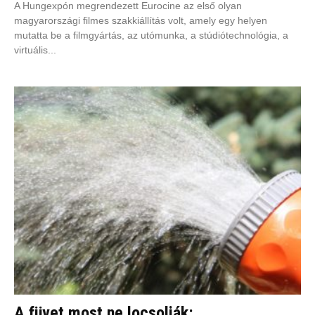
A Hungexpón megrendezett Eurocine az első olyan
magyarországi filmes szakkiállítás volt, amely egy helyen
mutatta be a filmgyártás, az utómunka, a stúdiótechnológia, a
virtuális...
A füvet most ne locsolják: