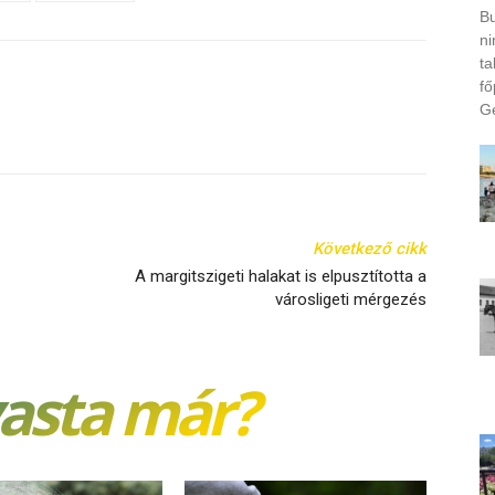
Bu
ni
ta
fő
Ge
Következő cikk
A margitszigeti halakat is elpusztította a
városligeti mérgezés
vasta már?