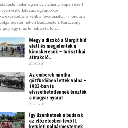
dapesten jelenleg nincs vízhiány, éppen ezért
ncsen vízkorlátozás, ugyanakkor
karékoskodásra kérik a fővárosiakat - mondta a
polgármester hétfőn Budapesten. Karácsony
rgely egy más témában tartott...
Megy a diszkó a Margit híd
alatt és megjelentek a
kincskeresők – turisztikai
attrakció...
2026.08.01.
Az emberek mintha
gőzfürdőben lettek volna –
1933-ban is
elviselhetetlennek érezték
a magyar nyarat
2026.07.31.
Így üzenhetnek a budaiak
az előzetesben lévő II.
kerületi polgármesternek