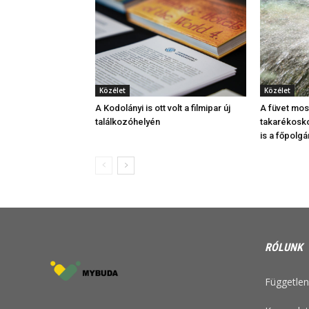
Közélet
Közélet
A Kodolányi is ott volt a filmipar új
A füvet most
találkozóhelyén
takarékosko
is a főpolg
RÓLUNK
Független 