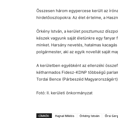
Összesen három egypercese került az írónak 
hirdetőoszlopokra: Az élet értelme, a Haszná
Örkény István, a kerület posztumusz díszpolg
készek vagyunk saját életünkre egy fanyar f
minket. Harsány nevetés, hatalmas kacagás h
polgármester, aki az egyik novellát saját mag
A kerületben egyébként az ellenzéki összef
kétharmados Fidesz-KDNP többségű parlamen
Tordai Bence (Párbeszéd Magyarországért), 
Fotó: II. kerületi önkormányzat
CÍMKÉK:
Hajnal Miklós
Örkény István
Őrsi Ger