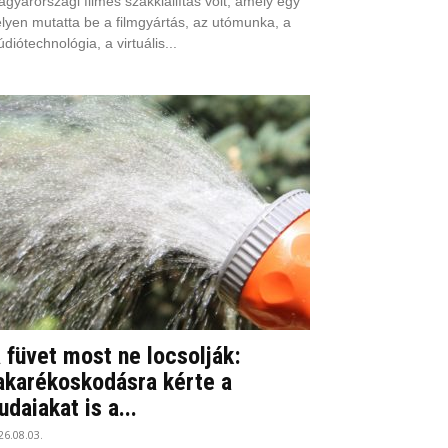
gyarországi filmes szakkiállítás volt, amely egy
lyen mutatta be a filmgyártás, az utómunka, a
údiótechnológia, a virtuális...
 füvet most ne locsolják:
akarékoskodásra kérte a
udaiakat is a...
26.08.03.