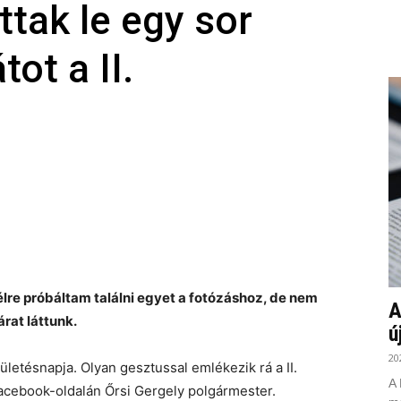
ttak le egy sor
tot a II.
élre próbáltam találni egyet a fotózáshoz, de nem
A
árat láttunk.
ú
20
ületésnapja. Olyan gesztussal emlékezik rá a II.
A 
a Facebook-oldalán Őrsi Gergely polgármester.