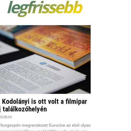
legfrissebb
 Kodolányi is ott volt a filmipar
j találkozóhelyén
26.08.04.
Hungexpón megrendezett Eurocine az első olyan