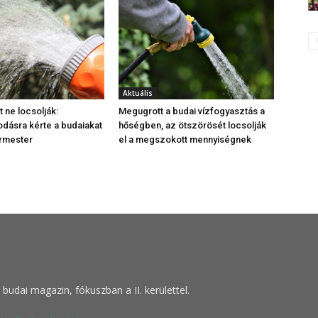
Aktuális
 ne locsolják:
Megugrott a budai vízfogyasztás a
dásra kérte a budaiakat
hőségben, az ötszörösét locsolják
ármester
el a megszokott mennyiségnek
budai magazin, fókuszban a II. kerülettel.