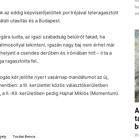
ma
he
az eddig képviselőjelöltek portréjával teleragasztott
st
lati utasítás és a Budapest.
ára tudta, az igazi szabadság belülről fakad; ha
élmosollyal tekinteni, igazán nagy baj nem érhet már
elyett a csendes derűben és iróniában hitt – írta a
a ragasztotta fel.
ogás két jelölte nyert vasárnap mandátumot az új,
tben: a III. kerülettel közös választókerületben
a II.-XII. kerületiben pedig Hajnal Miklós (Momentum).
A
t
b
20
gely
Tordai Bence