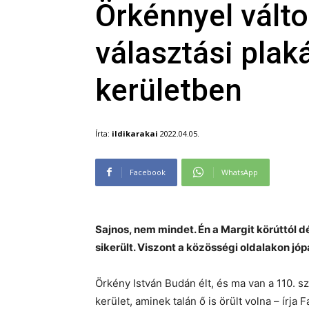
Örkénnyel válto
választási plaká
kerületben
Írta:
ildikarakai
2022.04.05.
Facebook
WhatsApp
Sajnos, nem mindet. Én a Margit körúttól d
sikerült. Viszont a közösségi oldalakon jóp
Örkény István Budán élt, és ma van a 110. sz
kerület, aminek talán ő is örült volna – írj