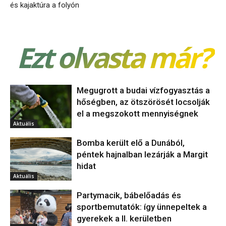
és kajaktúra a folyón
Ezt olvasta már?
Megugrott a budai vízfogyasztás a
hőségben, az ötszörösét locsolják
el a megszokott mennyiségnek
Aktuális
Bomba került elő a Dunából,
péntek hajnalban lezárják a Margit
hidat
Aktuális
Partymacik, bábelőadás és
sportbemutatók: így ünnepeltek a
gyerekek a II. kerületben