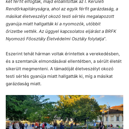
két férfit elfogtak, majd előállítottak az I. Kerületi
Rendőrkapitányságra, ahol az egyik férfit garázdaság, a
másikat életveszélyt okozó testi sértés megalapozott
gyanúja miatt hallgatták ki a nyomozók, utóbbit
őrizetbe vették. Az üggyel kapcsolatos eljárást a BRFK
Nyomozó Főosztály Életvédelmi Osztály folytatja
“.
Eszerint tehát hárman voltak érintettek a verekedésben,
és a szemtanúk elmondásával ellentétben, a sérült életét
sikerült megmenteni. A támadóját életveszélyt okozó
testi sértés gyanúja miatt hallgatták ki, míg a másikat
garázdaság miatt.