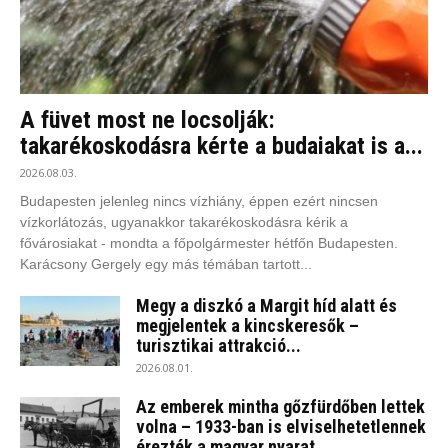
A füvet most ne locsolják:
takarékoskodásra kérte a budaiakat is a...
2026.08.03.
Budapesten jelenleg nincs vízhiány, éppen ezért nincsen
vízkorlátozás, ugyanakkor takarékoskodásra kérik a
fővárosiakat - mondta a főpolgármester hétfőn Budapesten.
Karácsony Gergely egy más témában tartott...
Megy a diszkó a Margit híd alatt és
megjelentek a kincskeresők –
turisztikai attrakció...
2026.08.01.
Az emberek mintha gőzfürdőben lettek
volna – 1933-ban is elviselhetetlennek
érezték a magyar nyarat