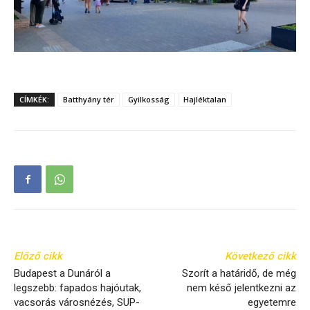
CÍMKÉK:
Batthyány tér
Gyilkosság
Hajléktalan
Előző cikk
Következő cikk
Budapest a Dunáról a
Szorít a határidő, de még
legszebb: fapados hajóutak,
nem késő jelentkezni az
vacsorás városnézés, SUP-
egyetemre