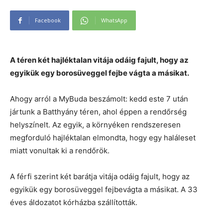
Facebook
WhatsApp
A téren két hajléktalan vitája odáig fajult, hogy az
egyikük egy borosüveggel fejbe vágta a másikat.
Ahogy arról a MyBuda beszámolt: kedd este 7 után
jártunk a Batthyány téren, ahol éppen a rendőrség
helyszínelt. Az egyik, a környéken rendszeresen
megforduló hajléktalan elmondta, hogy egy haláleset
miatt vonultak ki a rendőrök.
A férfi szerint két barátja vitája odáig fajult, hogy az
egyikük egy borosüveggel fejbevágta a másikat. A 33
éves áldozatot kórházba szállították.