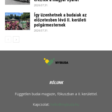
2026.07.31.
Így üzenhetnek a budaiak az
előzetesben lévő II. kerületi
polgármesternek
2026.07.31.
RÓLUNK
Független budai magazin, fókuszban a II. kerülettel.
Kapcsolat:
hello@mybuda.hu