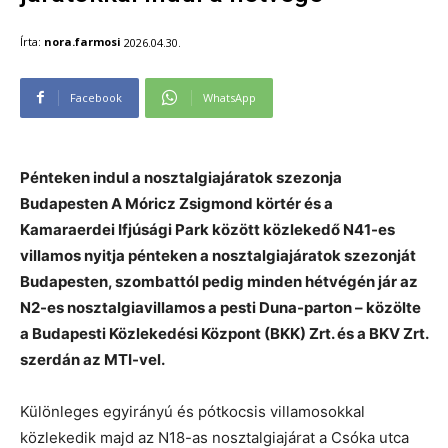
Írta:
nora.farmosi
2026.04.30.
Facebook
WhatsApp
Pénteken indul a nosztalgiajáratok szezonja
Budapesten A Móricz Zsigmond körtér és a
Kamaraerdei Ifjúsági Park között közlekedő N41-es
villamos nyitja pénteken a nosztalgiajáratok szezonját
Budapesten, szombattól pedig minden hétvégén jár az
N2-es nosztalgiavillamos a pesti Duna-parton – közölte
a Budapesti Közlekedési Központ (BKK) Zrt. és a BKV Zrt.
szerdán az MTI-vel.
Különleges egyirányú és pótkocsis villamosokkal
közlekedik majd az N18-as nosztalgiajárat a Csóka utca