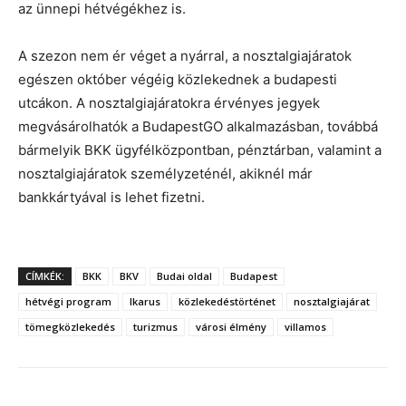
az ünnepi hétvégékhez is.
A szezon nem ér véget a nyárral, a nosztalgiajáratok
egészen október végéig közlekednek a budapesti
utcákon. A nosztalgiajáratokra érvényes jegyek
megvásárolhatók a BudapestGO alkalmazásban, továbbá
bármelyik BKK ügyfélközpontban, pénztárban, valamint a
nosztalgiajáratok személyzeténél, akiknél már
bankkártyával is lehet fizetni.
CÍMKÉK:
BKK
BKV
Budai oldal
Budapest
hétvégi program
Ikarus
közlekedéstörténet
nosztalgiajárat
tömegközlekedés
turizmus
városi élmény
villamos