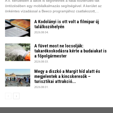
A II. kerületben a lakók is segíthetnek a fiatal közterületi fák
öntözésében egy mobilalkalmazás segítségével. A kerület az
önkéntes vízadással a Beeco programjához csatlakozott,...
A Kodolányi is ott volt a filmipar új
találkozóhelyén
2026.08.04.
A füvet most ne locsolják:
takarékoskodásra kérte a budaiakat is
a főpolgármester
2026.08.03.
Megy a diszkó a Margit híd alatt és
megjelentek a kincskeresők –
turisztikai attrakció...
2026.08.01.