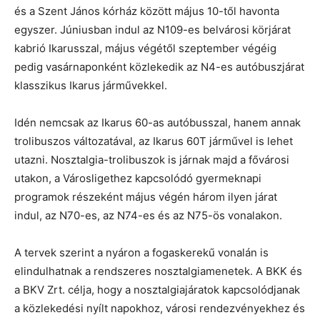
és a Szent János kórház között május 10-től havonta
egyszer. Júniusban indul az N109-es belvárosi körjárat
kabrió Ikarusszal, május végétől szeptember végéig
pedig vasárnaponként közlekedik az N4-es autóbuszjárat
klasszikus Ikarus járművekkel.
Idén nemcsak az Ikarus 60-as autóbusszal, hanem annak
trolibuszos változatával, az Ikarus 60T járművel is lehet
utazni. Nosztalgia-trolibuszok is járnak majd a fővárosi
utakon, a Városligethez kapcsolódó gyermeknapi
programok részeként május végén három ilyen járat
indul, az N70-es, az N74-es és az N75-ös vonalakon.
A tervek szerint a nyáron a fogaskerekű vonalán is
elindulhatnak a rendszeres nosztalgiamenetek. A BKK és
a BKV Zrt. célja, hogy a nosztalgiajáratok kapcsolódjanak
a közlekedési nyílt napokhoz, városi rendezvényekhez és