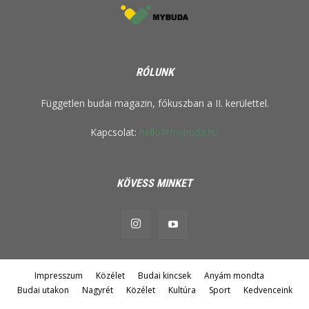
RÓLUNK
Független budai magazin, fókuszban a II. kerülettel.
Kapcsolat:
hello@mybuda.hu
KÖVESS MINKET
Impresszum
Közélet
Budai kincsek
Anyám mondta
Budai utakon
Nagyrét
Közélet
Kultúra
Sport
Kedvenceink