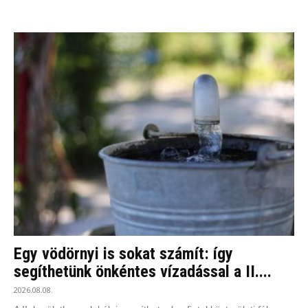
Egy vödörnyi is sokat számít: így
segíthetünk önkéntes vízadással a II....
2026.08.08.