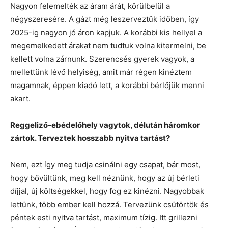
Nagyon felemelték az áram árát, körülbelül a
négyszeresére. A gázt még leszerveztük időben, így
2025-ig nagyon jó áron kapjuk. A korábbi kis hellyel a
megemelkedett árakat nem tudtuk volna kitermelni, be
kellett volna zárnunk. Szerencsés gyerek vagyok, a
mellettünk lévő helyiség, amit már régen kinéztem
magamnak, éppen kiadó lett, a korábbi bérlőjük menni
akart.
Reggeliző-ebédelőhely vagytok, délután háromkor
zártok. Terveztek hosszabb nyitva tartást?
Nem, ezt így meg tudja csinálni egy csapat, bár most,
hogy bővültünk, meg kell néznünk, hogy az új bérleti
díjjal, új költségekkel, hogy fog ez kinézni. Nagyobbak
lettünk, több ember kell hozzá. Tervezünk csütörtök és
péntek esti nyitva tartást, maximum tízig. Itt grillezni