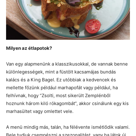
Milyen az étlapotok?
Van egy alapmenünk a klasszikusokkal, de vannak benne
különlegességek, mint a füstölt kacsamájas bundás
kalács és a King Bagel. Ez utóbbiak a kedvencek és
mellette főzünk például marhapofát vagy például, ha
felhívnak, hogy “Zsolti, most sikerült Zemplénből
hoznunk három kiló rókagombát”, akkor csinálunk egy kis
marhasültet vagy omlettet vele.
A menü mindig más, talán, ha félévente ismétlődik valami.
Bele tudjuk csempészni a szezonalitást, vagy ha látok új