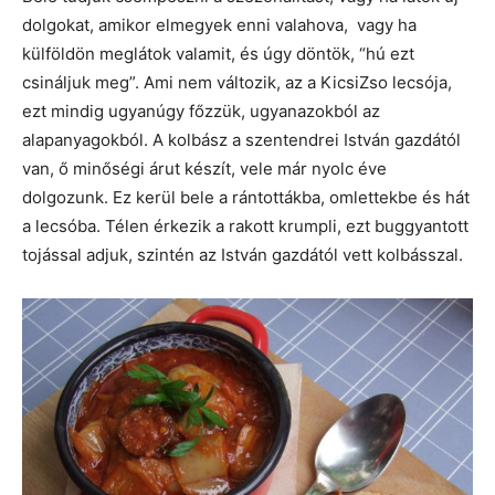
dolgokat, amikor elmegyek enni valahova, vagy ha
külföldön meglátok valamit, és úgy döntök, “hú ezt
csináljuk meg”. Ami nem változik, az a KicsiZso lecsója,
ezt mindig ugyanúgy főzzük, ugyanazokból az
alapanyagokból. A kolbász a szentendrei István gazdától
van, ő minőségi árut készít, vele már nyolc éve
dolgozunk. Ez kerül bele a rántottákba, omlettekbe és hát
a lecsóba. Télen érkezik a rakott krumpli, ezt buggyantott
tojással adjuk, szintén az István gazdától vett kolbásszal.