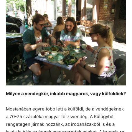
Milyen a vendégkör, inkább magyarok, vagy külföldiek?
Mostanában egyre több lett a külföldi, de a vendégeknek
a 70-75 százaléka magyar törzsvendég. A Külügyből
rengetegen járnak hozzánk, az irodaházakból is és a
lakók is hála az égnek megszerettek minket. A brunch-ra