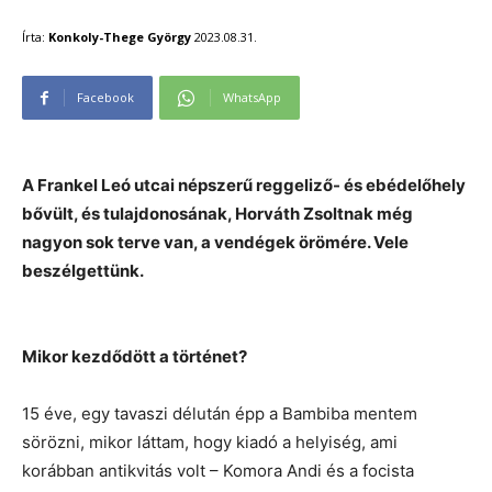
Írta:
Konkoly-Thege György
2023.08.31.
Facebook
WhatsApp
A Frankel Leó utcai népszerű reggeliző- és ebédelőhely
bővült, és tulajdonosának, Horváth Zsoltnak még
nagyon sok terve van, a vendégek örömére. Vele
beszélgettünk.
Mikor kezdődött a történet?
15 éve, egy tavaszi délután épp a Bambiba mentem
sörözni, mikor láttam, hogy kiadó a helyiség, ami
korábban antikvitás volt – Komora Andi és a focista