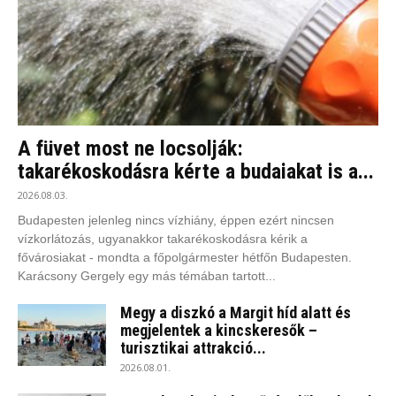
A füvet most ne locsolják:
takarékoskodásra kérte a budaiakat is a...
2026.08.03.
Budapesten jelenleg nincs vízhiány, éppen ezért nincsen
vízkorlátozás, ugyanakkor takarékoskodásra kérik a
fővárosiakat - mondta a főpolgármester hétfőn Budapesten.
Karácsony Gergely egy más témában tartott...
Megy a diszkó a Margit híd alatt és
megjelentek a kincskeresők –
turisztikai attrakció...
2026.08.01.