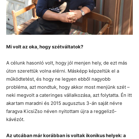
Mi volt az oka, hogy szétváltatok?
A célunk hasonló volt, hogy jól menjen hely, de ezt más
úton szerettük volna elérni. Másképp képzeltük el a
működtetést, és hogy ne legyen ebből nagyobb
probléma, azt mondtuk, hogy akkor most menjünk szét –
neki megvolt a cateringes vállalkozása, azt folytatta. Én itt
akartam maradni és 2015 augusztus 3-án saját névre
faragva KicsiZso néven nyitottam újra a reggeliző-
kávézót.
Az utcában már korábban is voltak ikonikus helyek: a