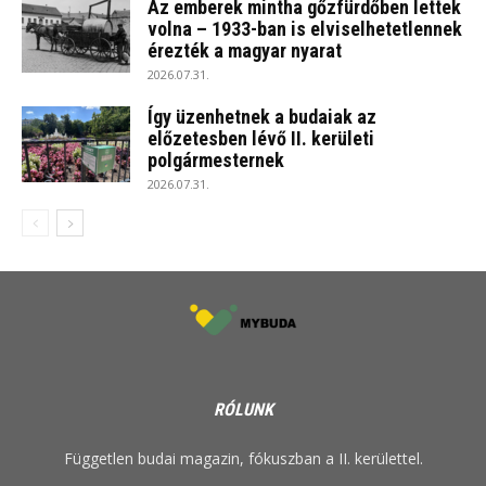
Az emberek mintha gőzfürdőben lettek
volna – 1933-ban is elviselhetetlennek
érezték a magyar nyarat
2026.07.31.
Így üzenhetnek a budaiak az
előzetesben lévő II. kerületi
polgármesternek
2026.07.31.
RÓLUNK
Független budai magazin, fókuszban a II. kerülettel.