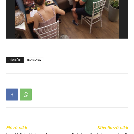
CÍMKÉK:
KicsiZso
Előző cikk
Következő cikk