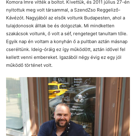
Komora Imre vitték a boltot. Kivettük, és 2011 július 27-én
nyitottuk meg volt társammal, a SzendZso Reggeliző-
Kávézót. Nagyjából az elsők voltunk Budapesten, ahol a
tulajdonosok álltak be és dolgoztak. Mi mindketten
szakácsok voltunk, ő volt a séf, rengeteget tanultam tőle.
Egyik nap én voltam a konyhán ő a pultban aztán másnap
cseréltünk. Ideig-óráig ez így működött, aztán idővel fel
kellett venni embereket. Igazából négy évig ez egy jól
működő történet volt.