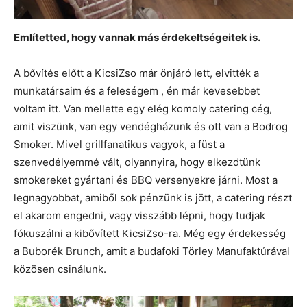
Említetted, hogy vannak más érdekeltségeitek is.
A bővítés előtt a KicsiZso már önjáró lett, elvitték a
munkatársaim és a feleségem , én már kevesebbet
voltam itt. Van mellette egy elég komoly catering cég,
amit viszünk, van egy vendégházunk és ott van a Bodrog
Smoker. Mivel grillfanatikus vagyok, a füst a
szenvedélyemmé vált, olyannyira, hogy elkezdtünk
smokereket gyártani és BBQ versenyekre járni. Most a
legnagyobbat, amiből sok pénzünk is jött, a catering részt
el akarom engedni, vagy visszább lépni, hogy tudjak
fókuszálni a kibővített KicsiZso-ra. Még egy érdekesség
a Buborék Brunch, amit a budafoki Törley Manufaktúrával
közösen csinálunk.