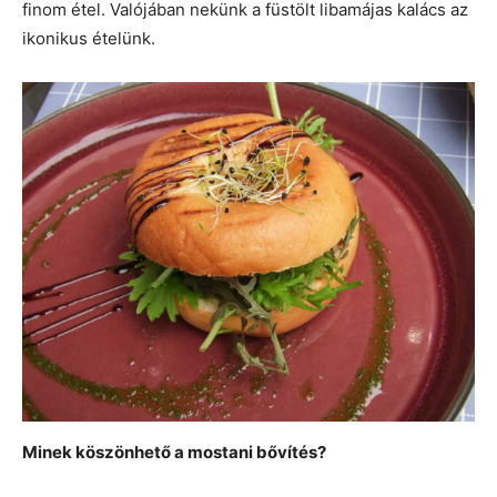
finom étel. Valójában nekünk a füstölt libamájas kalács az
ikonikus ételünk.
Minek köszönhető a mostani bővítés?