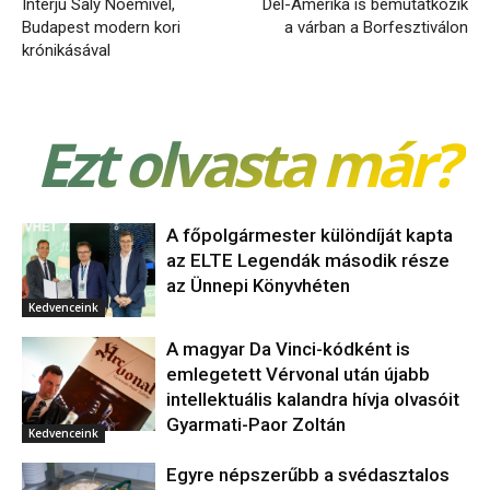
Interjú Saly Noémivel,
Dél-Amerika is bemutatkozik
Budapest modern kori
a várban a Borfesztiválon
krónikásával
Ezt olvasta már?
A főpolgármester különdíját kapta
az ELTE Legendák második része
az Ünnepi Könyvhéten
Kedvenceink
A magyar Da Vinci-kódként is
emlegetett Vérvonal után újabb
intellektuális kalandra hívja olvasóit
Gyarmati-Paor Zoltán
Kedvenceink
Egyre népszerűbb a svédasztalos