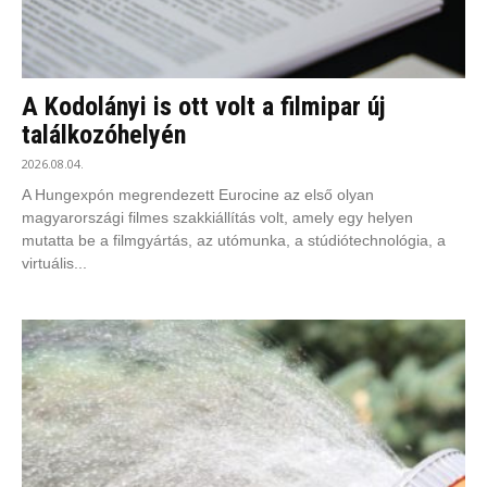
A Kodolányi is ott volt a filmipar új
találkozóhelyén
2026.08.04.
A Hungexpón megrendezett Eurocine az első olyan
magyarországi filmes szakkiállítás volt, amely egy helyen
mutatta be a filmgyártás, az utómunka, a stúdiótechnológia, a
virtuális...