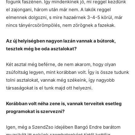
fogunk faszénen. Így mindenkinek jó, mi reggel kezdünk
el zajongani, három után már nem. A lakók reggel
elmennek dolgozni, s mire hazaérnek 3-4-5 körül, már
nincs tányércsörömpölés, nem zörögnek a fazekak.
Az új helyiségben nagyon lazán vannak a bútorok,
tesztek még be oda asztalokat?
Két asztal még beférne, de nem akarom, hogy olyan
zsúfoltság legyen, mint korábban volt. Így is össze tudunk
tolni asztalokat, vannak még székeink, így nagyobb
társaságokat is el tunk majd ott helyezni.
Korábban volt néha zene is, vannak terveitek esetleg
programokat is szervezni?
Igen, még a SzendZso idejében Bangó Endre barátom
muzsikált itt nekünk szombatonként tíztől kettőig.