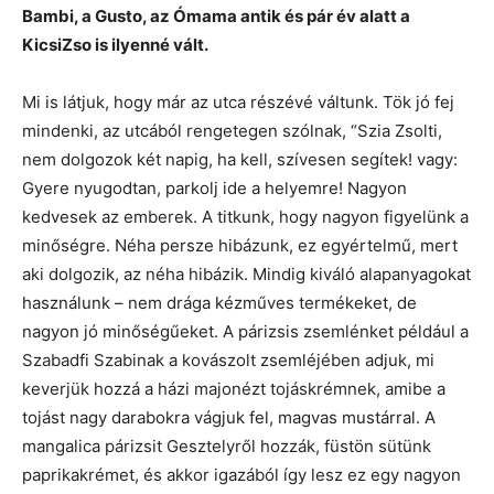
Bambi, a Gusto, az Ómama antik és pár év alatt a
KicsiZso is ilyenné vált.
Mi is látjuk, hogy már az utca részévé váltunk. Tök jó fej
mindenki, az utcából rengetegen szólnak, “Szia Zsolti,
nem dolgozok két napig, ha kell, szívesen segítek! vagy:
Gyere nyugodtan, parkolj ide a helyemre! Nagyon
kedvesek az emberek. A titkunk, hogy nagyon figyelünk a
minőségre. Néha persze hibázunk, ez egyértelmű, mert
aki dolgozik, az néha hibázik. Mindig kiváló alapanyagokat
használunk – nem drága kézműves termékeket, de
nagyon jó minőségűeket. A párizsis zsemlénket például a
Szabadfi Szabinak a kovászolt zsemléjében adjuk, mi
keverjük hozzá a házi majonézt tojáskrémnek, amibe a
tojást nagy darabokra vágjuk fel, magvas mustárral. A
mangalica párizsit Gesztelyről hozzák, füstön sütünk
paprikakrémet, és akkor igazából így lesz ez egy nagyon