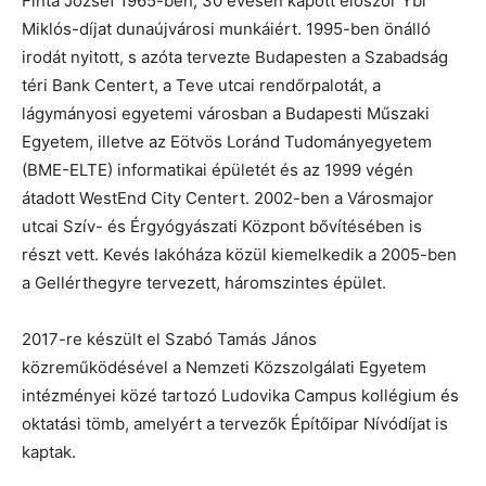
Finta József 1965-ben, 30 évesen kapott először Ybl
Miklós-díjat dunaújvárosi munkáiért. 1995-ben önálló
irodát nyitott, s azóta tervezte Budapesten a Szabadság
téri Bank Centert, a Teve utcai rendőrpalotát, a
lágymányosi egyetemi városban a Budapesti Műszaki
Egyetem, illetve az Eötvös Loránd Tudományegyetem
(BME-ELTE) informatikai épületét és az 1999 végén
átadott WestEnd City Centert. 2002-ben a Városmajor
utcai Szív- és Érgyógyászati Központ bővítésében is
részt vett. Kevés lakóháza közül kiemelkedik a 2005-ben
a Gellérthegyre tervezett, háromszintes épület.
2017-re készült el Szabó Tamás János
közreműködésével a Nemzeti Közszolgálati Egyetem
intézményei közé tartozó Ludovika Campus kollégium és
oktatási tömb, amelyért a tervezők Építőipar Nívódíjat is
kaptak.