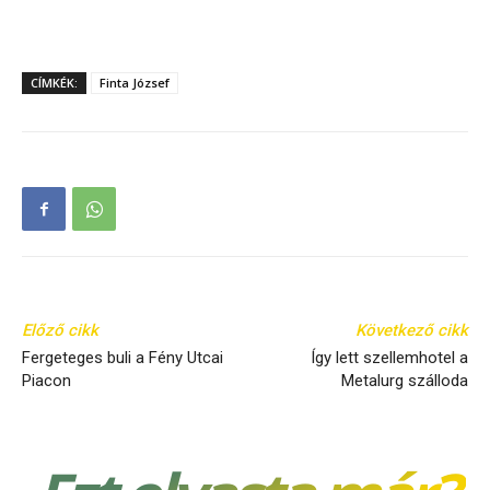
CÍMKÉK:
Finta József
Előző cikk
Következő cikk
Fergeteges buli a Fény Utcai
Így lett szellemhotel a
Piacon
Metalurg szálloda