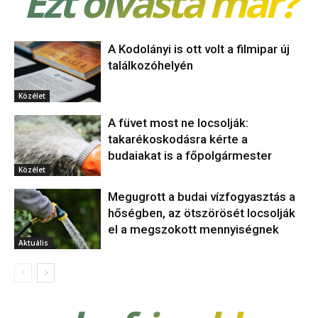
Ezt olvasta már?
A Kodolányi is ott volt a filmipar új
találkozóhelyén
Közélet
A füvet most ne locsolják:
takarékoskodásra kérte a
budaiakat is a főpolgármester
Közélet
Megugrott a budai vízfogyasztás a
hőségben, az ötszörösét locsolják
el a megszokott mennyiségnek
Aktuális