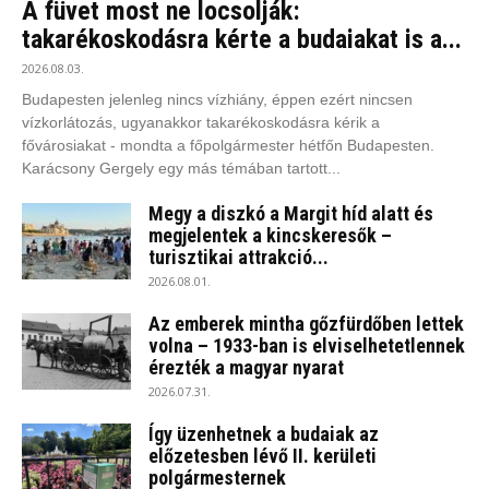
A füvet most ne locsolják:
takarékoskodásra kérte a budaiakat is a...
2026.08.03.
Budapesten jelenleg nincs vízhiány, éppen ezért nincsen
vízkorlátozás, ugyanakkor takarékoskodásra kérik a
fővárosiakat - mondta a főpolgármester hétfőn Budapesten.
Karácsony Gergely egy más témában tartott...
Megy a diszkó a Margit híd alatt és
megjelentek a kincskeresők –
turisztikai attrakció...
2026.08.01.
Az emberek mintha gőzfürdőben lettek
volna – 1933-ban is elviselhetetlennek
érezték a magyar nyarat
2026.07.31.
Így üzenhetnek a budaiak az
előzetesben lévő II. kerületi
polgármesternek