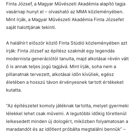
Finta József, a Magyar Művészeti Akadémia alapító tagja
vasárnap hunyt el – olvasható az MMA közleményében.
Mint írják, a Magyar Művészeti Akadémia Finta Józsefet
saját halottjának tekinti.
A halálhírt először közlő Finta Stúdió közleményében azt
írják: Finta József az építész szakmát egy legendás
modernista generációtól tanulta, majd alkotásai révén vált
ő is annak teljes jogú tagjává. Mint írják, soha nem a
pillanatnak tervezett, alkotásai időn kívüliek, egész
életében a hosszú távon érvényesnek tartott értékeket
kutatta.
“Az építészetet komoly játéknak tartotta, melyet gyermeki
lélekkel lehet csak művelni. A legutóbbi időkig töretlenül
lelkesedett minden új dologért, miközben folyamatosan a
maradandót és az időtlent próbálta megtalálni bennük” –