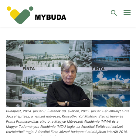
Budapest, 2024. január 8. Életének 89. évében, 2023. január 7-én elhunyt Finta
József építész, a nemzet mûvésze, Kossuth-, Ybl Miklós-, Steindl Imre- és
Prima Primissa-díjas alkotó, a Magyar Mûvészeti Akadémia (MMA) és a
Magyar Tudományos Akadémia (MTA) tagja, az Amerikai Építészeti Intézet
tiszteletbeli tagja. A felvétel Finta József budapesti stúdiójában készült 2014.