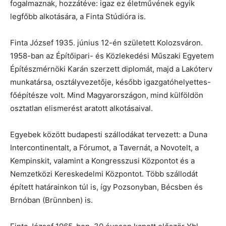
fogalmaznak, hozzátéve: igaz ez életművének egyik
legfőbb alkotására, a Finta Stúdióra is.
Finta József 1935. június 12-én született Kolozsváron.
1958-ban az Építőipari- és Közlekedési Műszaki Egyetem
Építészmérnöki Karán szerzett diplomát, majd a Lakóterv
munkatársa, osztályvezetője, később igazgatóhelyettes-
főépítésze volt. Mind Magyarországon, mind külföldön
osztatlan elismerést aratott alkotásaival.
Egyebek között budapesti szállodákat tervezett: a Duna
Intercontinentalt, a Fórumot, a Tavernát, a Novotelt, a
Kempinskit, valamint a Kongresszusi Központot és a
Nemzetközi Kereskedelmi Központot. Több szállodát
épített határainkon túl is, így Pozsonyban, Bécsben és
Brnóban (Brünnben) is.