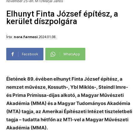
november 25-én. MTI/Marjai János
Elhunyt Finta József építész, a
kerület díszpolgára
Írta:
nora.farmosi
2024.01.08.
Facebook
WhatsApp
Életének 89. évében elhunyt Finta József építész, a
nemzet művésze, Kossuth-, Ybl Miklós-, Steindl Imre-
és Prima Primissa-díjas alkotó, a Magyar Művészeti
Akadémia (MMA) és a Magyar Tudományos Akadémia
(MTA) tagja, az Amerikai Építészeti Intézet tiszteletbeli
tagja – tudatta hétfőn az MTI-vel a Magyar Művészeti
Akadémia (MMA).