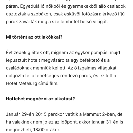
páran. Egyedülálló nőkből és gyermekekből álló családok
osztoztak a szobákon, csak esküvői fotózásra érkező ifjú
párok zavarták meg a szellemhotel belső világát.
Mi történt az ott lakókkal?
Évtizedekig éltek ott, mígnem az egykor pompás, majd
lepusztult hotelt megvásárolta egy befektető és a
családoknak menniük kellett. Az ő izgalmas világukat
dolgozta fel a tehetséges rendező páros, és ez lett a
Hotel Metalurg című film.
Hol lehet megnézni az alkotást?
Január 29-én 20:15 perckor vetítik a Mammut 2-ben, de
ha valakinek nem jó ez az időpont, akkor január 31-én is
megnézheti, 18:00 órakor.