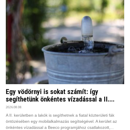
Egy vödörnyi is sokat számít: így
segíthetünk önkéntes vízadással a II....
2026.08.08.
A II. kerületben a lakók is segíthetnek a fiatal közterületi fák
öntözésében egy mobilalkalmazás segítségével. A kerület az
önkéntes vízadással a Beeco programjához csatlakozott,...