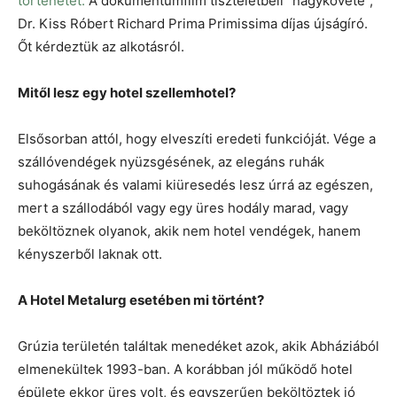
történetét.
A dokumentumfilm tiszteletbeli “nagykövete”,
Dr. Kiss Róbert Richard Prima Primissima díjas újságíró.
Őt kérdeztük az alkotásról.
Mitől lesz egy hotel szellemhotel?
Elsősorban attól, hogy elveszíti eredeti funkcióját. Vége a
szállóvendégek nyüzsgésének, az elegáns ruhák
suhogásának és valami kiüresedés lesz úrrá az egészen,
mert a szállodából vagy egy üres hodály marad, vagy
beköltöznek olyanok, akik nem hotel vendégek, hanem
kényszerből laknak ott.
A Hotel Metalurg esetében mi történt?
Grúzia területén találtak menedéket azok, akik Abháziából
elmenekültek 1993-ban. A korábban jól működő hotel
épülete ekkor üres volt, és egyszerűen beköltöztek jó