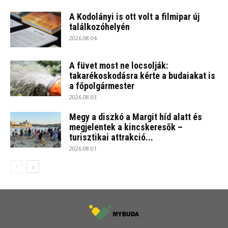
A Kodolányi is ott volt a filmipar új
találkozóhelyén
2026.08.04.
A füvet most ne locsolják:
takarékoskodásra kérte a budaiakat is
a főpolgármester
2026.08.03.
Megy a diszkó a Margit híd alatt és
megjelentek a kincskeresők –
turisztikai attrakció...
2026.08.01.