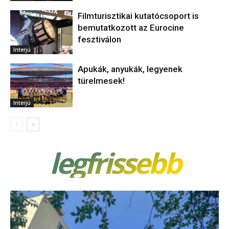
Filmturisztikai kutatócsoport is
bemutatkozott az Eurocine
fesztiválon
Interjú
Apukák, anyukák, legyenek
türelmesek!
Interjú
legfrissebb