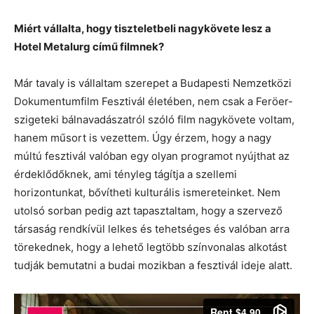
Miért vállalta, hogy tiszteletbeli nagykövete lesz a
Hotel Metalurg című filmnek?
Már tavaly is vállaltam szerepet a Budapesti Nemzetközi
Dokumentumfilm Fesztivál életében, nem csak a Feröer-
szigeteki bálnavadászatról szóló film nagykövete voltam,
hanem műsort is vezettem. Úgy érzem, hogy a nagy
múltú fesztivál valóban egy olyan programot nyújthat az
érdeklődőknek, ami tényleg tágítja a szellemi
horizontunkat, bővítheti kulturális ismereteinket. Nem
utolsó sorban pedig azt tapasztaltam, hogy a szervező
társaság rendkívül lelkes és tehetséges és valóban arra
törekednek, hogy a lehető legtöbb színvonalas alkotást
tudják bemutatni a budai mozikban a fesztivál ideje alatt.