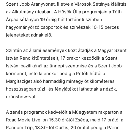
Szent Jobb Aranyvonat, illetve a Városok Sétánya kiállítás
az Alkotmány utcában. A Hősök Útja programjain a Tóth
Árpád sétányon 19 óráig hét történeti színben
hagyományőrző csoportok és színészek 10-15 perces
jeleneteket adnak elő.
Szintén az állami események közt átadják a Magyar Szent
István Rend kitüntetéseit, 17 órakor kezdődik a Szent
István-bazilikánál az ünnepi szentmise és a Szent Jobb-
körmenet, este kilenckor pedig a Petőfi hídtól a
Margitsziget alsó harmadáig mintegy öt kilométeres
hosszúságban tűzi- és fényjátékot láthatnak a nézők,
drónshow-val.
A zenés programok kedvelőit a Műegyetem rakparton a
Road Movie Live-on 15.30 órától Zséda, majd 17 órától a
Random Trip, 18.30-tól Curtis, 20 órától pedig a Parno