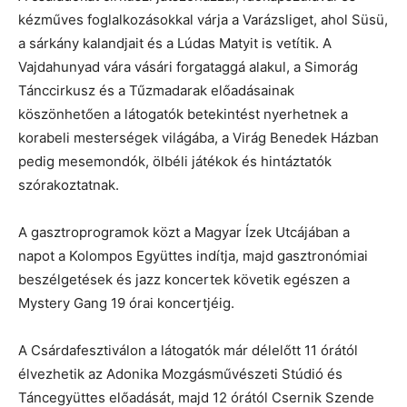
kézműves foglalkozásokkal várja a Varázsliget, ahol Süsü,
a sárkány kalandjait és a Lúdas Matyit is vetítik. A
Vajdahunyad vára vásári forgataggá alakul, a Simorág
Tánccirkusz és a Tűzmadarak előadásainak
köszönhetően a látogatók betekintést nyerhetnek a
korabeli mesterségek világába, a Virág Benedek Házban
pedig mesemondók, ölbéli játékok és hintáztatók
szórakoztatnak.
A gasztroprogramok közt a Magyar Ízek Utcájában a
napot a Kolompos Együttes indítja, majd gasztronómiai
beszélgetések és jazz koncertek követik egészen a
Mystery Gang 19 órai koncertjéig.
A Csárdafesztiválon a látogatók már délelőtt 11 órától
élvezhetik az Adonika Mozgásművészeti Stúdió és
Táncegyüttes előadását, majd 12 órától Csernik Szende