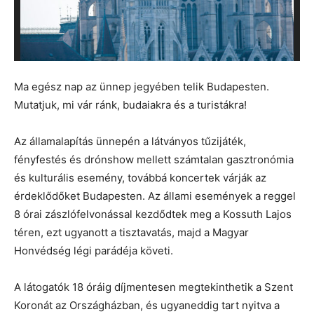
Ma egész nap az ünnep jegyében telik Budapesten.
Mutatjuk, mi vár ránk, budaiakra és a turistákra!
Az államalapítás ünnepén a látványos tűzijáték,
fényfestés és drónshow mellett számtalan gasztronómia
és kulturális esemény, továbbá koncertek várják az
érdeklődőket Budapesten. Az állami események a reggel
8 órai zászlófelvonással kezdődtek meg a Kossuth Lajos
téren, ezt ugyanott a tisztavatás, majd a Magyar
Honvédség légi parádéja követi.
A látogatók 18 óráig díjmentesen megtekinthetik a Szent
Koronát az Országházban, és ugyaneddig tart nyitva a