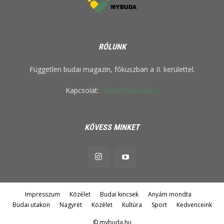
RÓLUNK
Független budai magazin, fókuszban a II. kerülettel.
Kapcsolat:
hello@mybuda.hu
KÖVESS MINKET
Impresszum
Közélet
Budai kincsek
Anyám mondta
Budai utakon
Nagyrét
Közélet
Kultúra
Sport
Kedvenceink
© mybuda.hu