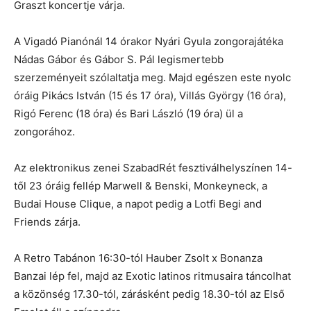
Graszt koncertje várja.
A Vigadó Pianónál 14 órakor Nyári Gyula zongorajátéka
Nádas Gábor és Gábor S. Pál legismertebb
szerzeményeit szólaltatja meg. Majd egészen este nyolc
óráig Pikács István (15 és 17 óra), Villás György (16 óra),
Rigó Ferenc (18 óra) és Bari László (19 óra) ül a
zongorához.
Az elektronikus zenei SzabadRét fesztiválhelyszínen 14-
től 23 óráig fellép Marwell & Benski, Monkeyneck, a
Budai House Clique, a napot pedig a Lotfi Begi and
Friends zárja.
A Retro Tabánon 16:30-tól Hauber Zsolt x Bonanza
Banzai lép fel, majd az Exotic latinos ritmusaira táncolhat
a közönség 17.30-tól, zárásként pedig 18.30-tól az Első