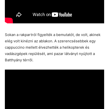
Sokan a rakpartról figyelték a bemutatót, de volt, akinek
elég volt kinézni az ablakon. A szerencsésebbek egy
cappuccino mellett élvezhették a helikopterek és
vadászgépek repülését, ami pazar látványt nyújtott a
Batthyány térről.