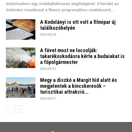
öntözésében egy mobilalkalmazás segítségével. A kerület az
önkéntes vízadással a Beeco programjához csatlakozott,...
A Kodolányi is ott volt a filmipar új
találkozóhelyén
2026.08.04.
A füvet most ne locsolják:
takarékoskodásra kérte a budaiakat is
a főpolgármester
2026.08.03.
Megy a diszkó a Margit híd alatt és
megjelentek a kincskeresők –
turisztikai attrakció...
2026.08.01.