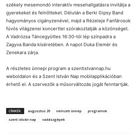
székely mesemondó interaktív mesehallgatásra invitálja a
gyerekeket és felnőtteket. Délután a Berki Gipsy Band
hagyományos cigányzenével, majd a Rézeleje Fanfárosok
fúvós világzenei koncerttel szórakoztatják a közönséget.
A Vadrózsa Táncegyüttes 16:30-tól lép színpadra a
Zagyva Banda kíséretében. A napot Duka Elemér és
Zenekara zárja.
A részletes ünnepi program a szentistvannap.hu
weboldalon és a Szent István Nap mobilapplikációban
érhető el. A szervezők a műsorváltozás jogát fenntartják.
CÍMKÉK:
augusztus 20
nemzeti ünnep
programok
szent istván nap
vadászgépek