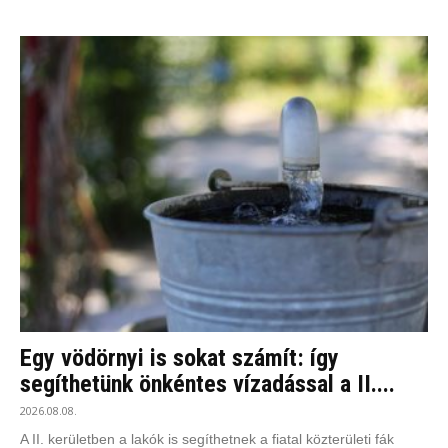
Egy vödörnyi is sokat számít: így
segíthetünk önkéntes vízadással a II....
2026.08.08.
A II. kerületben a lakók is segíthetnek a fiatal közterületi fák