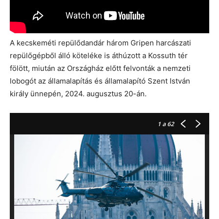
A kecskeméti repülődandár három Gripen harcászati
repülőgépből álló köteléke is áthúzott a Kossuth tér
fölött, miután az Országház előtt felvonták a nemzeti
lobogót az államalapítás és államalapító Szent István
király ünnepén, 2024. augusztus 20-án.
1
a 62