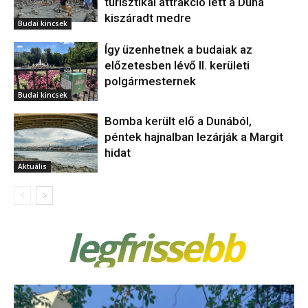
turisztikai attrakció lett a Duna
kiszáradt medre
Budai kincsek
Így üzenhetnek a budaiak az
előzetesben lévő II. kerületi
polgármesternek
Budai kincsek
Bomba került elő a Dunából,
péntek hajnalban lezárják a Margit
hidat
Aktuális
legfrissebb