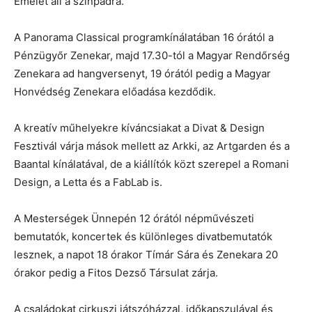
Emelet áll a színpadra.
A Panorama Classical programkínálatában 16 órától a
Pénzügyőr Zenekar, majd 17.30-tól a Magyar Rendőrség
Zenekara ad hangversenyt, 19 órától pedig a Magyar
Honvédség Zenekara előadása kezdődik.
A kreatív műhelyekre kíváncsiakat a Divat & Design
Fesztivál várja mások mellett az Arkki, az Artgarden és a
Baantal kínálatával, de a kiállítók közt szerepel a Romani
Design, a Letta és a FabLab is.
A Mesterségek Ünnepén 12 órától népművészeti
bemutatók, koncertek és különleges divatbemutatók
lesznek, a napot 18 órakor Tímár Sára és Zenekara 20
órakor pedig a Fitos Dezső Társulat zárja.
A családokat cirkuszi játszóházzal, időkapszulával és