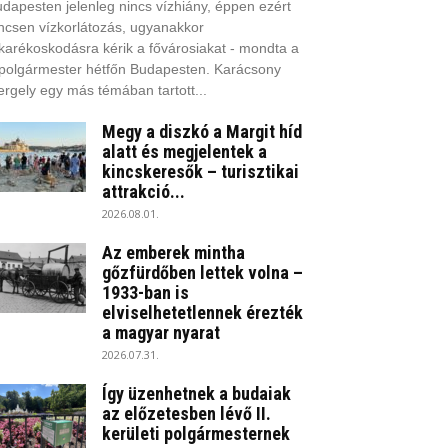
dapesten jelenleg nincs vízhiány, éppen ezért
ncsen vízkorlátozás, ugyanakkor
karékoskodásra kérik a fővárosiakat - mondta a
polgármester hétfőn Budapesten. Karácsony
rgely egy más témában tartott...
Megy a diszkó a Margit híd
alatt és megjelentek a
kincskeresők – turisztikai
attrakció...
2026.08.01.
Az emberek mintha
gőzfürdőben lettek volna –
1933-ban is
elviselhetetlennek érezték
a magyar nyarat
2026.07.31.
Így üzenhetnek a budaiak
az előzetesben lévő II.
kerületi polgármesternek