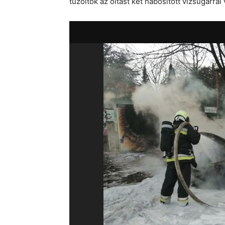
tűzoltók az oltást két habosított vízsugárra