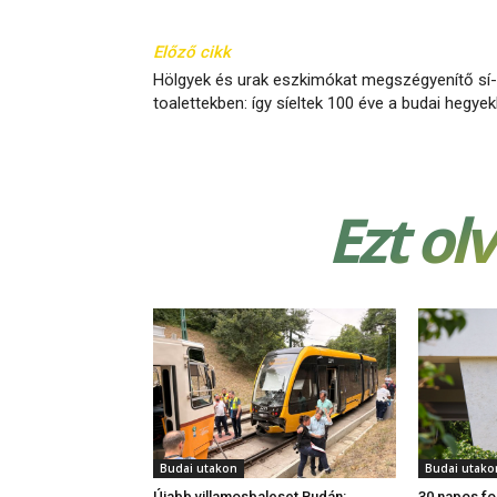
Előző cikk
Hölgyek és urak eszkimókat megszégyenítő sí-
toalettekben: így síeltek 100 éve a budai hegye
Ezt ol
Budai utakon
Budai utako
Újabb villamosbaleset Budán:
30 napos fo