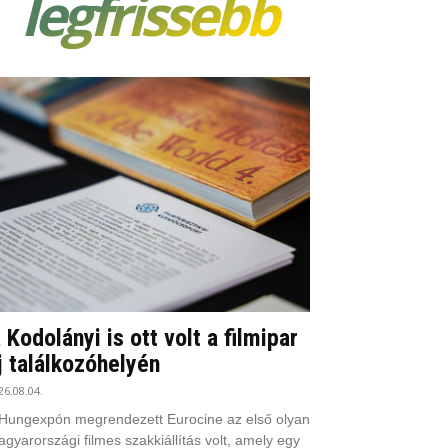
legfrissebb
 Kodolányi is ott volt a filmipar
j találkozóhelyén
26.08.04.
Hungexpón megrendezett Eurocine az első olyan
gyarországi filmes szakkiállítás volt, amely egy