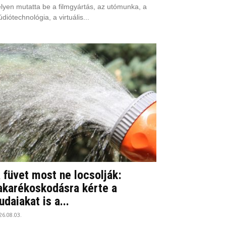
lyen mutatta be a filmgyártás, az utómunka, a
údiótechnológia, a virtuális...
 füvet most ne locsolják:
akarékoskodásra kérte a
udaiakat is a...
26.08.03.