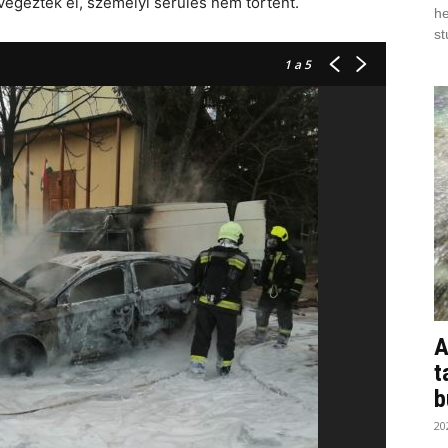
l végezték el, személyi sérülés nem történt.
he
st
1
a 5
A
t
b
20