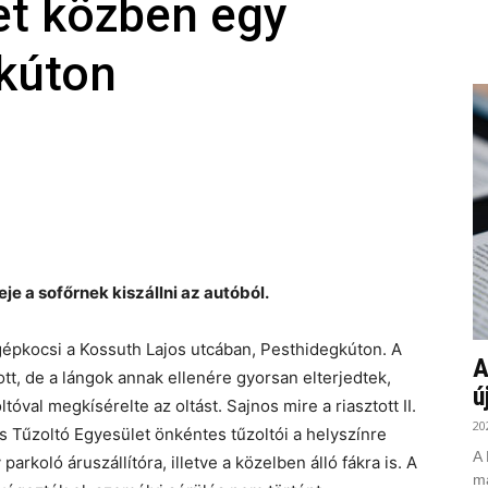
et közben egy
kúton
je a sofőrnek kiszállni az autóból.
gépkocsi a Kossuth Lajos utcában, Pesthidegkúton. A
A
tt, de a lángok annak ellenére gyorsan elterjedtek,
ú
tóval megkísérelte az oltást. Sajnos mire a riasztott II.
20
 Tűzoltó Egyesület önkéntes tűzoltói a helyszínre
A 
parkoló áruszállítóra, illetve a közelben álló fákra is. A
ma