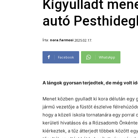
Kigyulladt men
autó Pesthideg
Írta:
nora.farmosi
2025.02.17.
Facebook
WhatsApp
A lángok gyorsan terjedtek, de még volt ide
Menet közben gyulladt ki kora délután egy 
jármű vezetője a füstöt észlelve félrehúzódo
hogy a közeli iskola tornatanára egy porral ol
kerületi hivatásos és a Rózsadomb Önkéntes
kiérkeztek, a tűz átterjedt többek között egy 