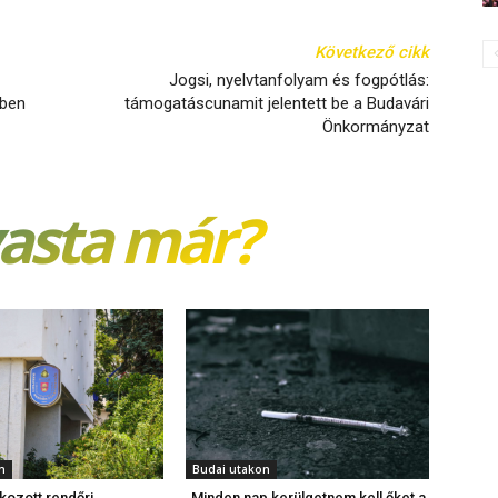
Következő cikk
Jogsi, nyelvtanfolyam és fogpótlás:
kben
támogatáscunamit jelentett be a Budavári
Önkormányzat
vasta már?
n
Budai utakon
kozott rendőri
„Minden nap kerülgetnem kell őket a