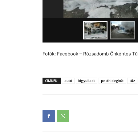
Fotók: Facebook – Rózsadomb Önkéntes Tűz
CÍMKÉK:
autó
kigyulladt
pesthidegkút
tűz