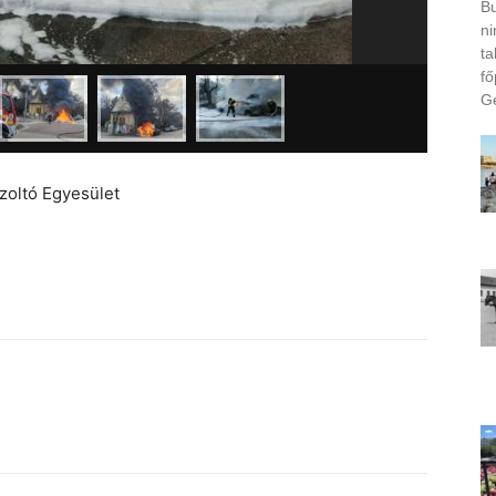
Bu
ni
ta
fő
Ge
oltó Egyesület