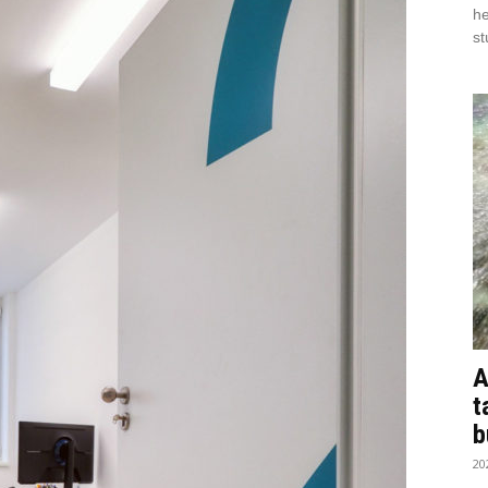
he
st
A
t
b
20