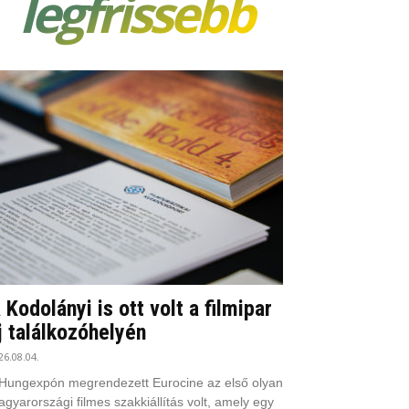
legfrissebb
 Kodolányi is ott volt a filmipar
j találkozóhelyén
26.08.04.
Hungexpón megrendezett Eurocine az első olyan
gyarországi filmes szakkiállítás volt, amely egy