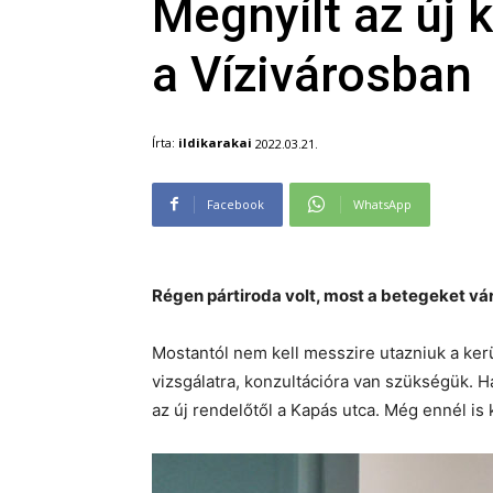
Megnyílt az új 
a Vízivárosban
Írta:
ildikarakai
2022.03.21.
Facebook
WhatsApp
Régen pártiroda volt, most a betegeket vá
Mostantól nem kell messzire utazniuk a kerü
vizsgálatra, konzultációra van szükségük. H
az új rendelőtől a Kapás utca. Még ennél is