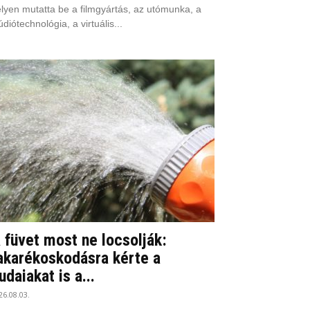
lyen mutatta be a filmgyártás, az utómunka, a
údiótechnológia, a virtuális...
 füvet most ne locsolják:
akarékoskodásra kérte a
udaiakat is a...
26.08.03.