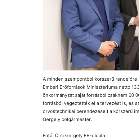
A minden szempontból korszerű rendelőre
Emberi Erőforrások Minisztériuma nettó 133 49
önkormányzat saját forrásból csaknem 60 000
forrásból végeztették el a tervezést is, és 
orvostechnikai berendezéseit a korszerű in
Gergely polgármester.
Fotó: Őrsi Gergely FB-oldala