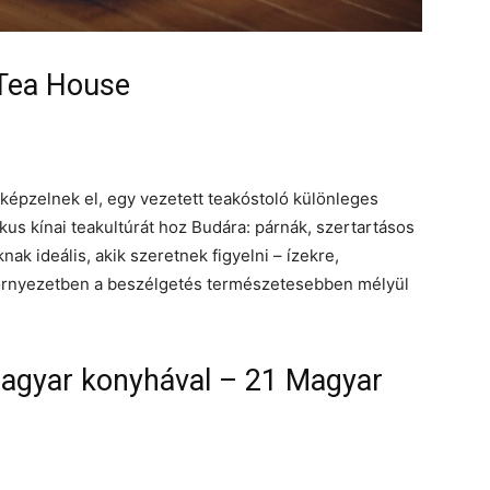
 Tea House
képzelnek el, egy vezetett teakóstoló különleges
kus kínai teakultúrát hoz Budára: párnák, szertartásos
k ideális, akik szeretnek figyelni – ízekre,
 környezetben a beszélgetés természetesebben mélyül
gyar konyhával – 21 Magyar