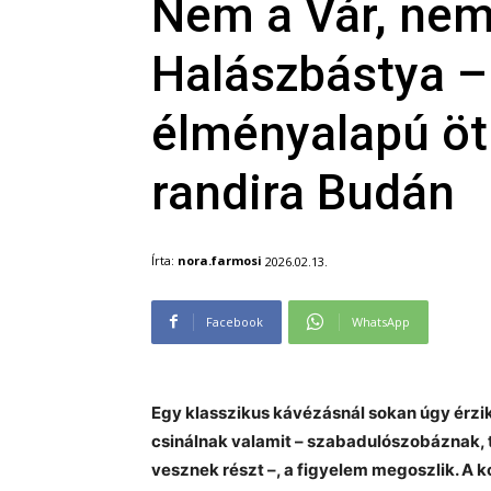
Nem a Vár, nem
Halászbástya –
élményalapú öt
randira Budán
Írta:
nora.farmosi
2026.02.13.
Facebook
WhatsApp
Egy klasszikus kávézásnál sokan úgy érzik
csinálnak valamit – szabadulószobáznak,
vesznek részt –, a figyelem megoszlik. A