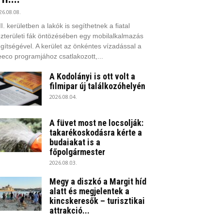
26.08.08.
II. kerületben a lakók is segíthetnek a fiatal
zterületi fák öntözésében egy mobilalkalmazás
gítségével. A kerület az önkéntes vízadással a
eco programjához csatlakozott,...
A Kodolányi is ott volt a
filmipar új találkozóhelyén
2026.08.04.
A füvet most ne locsolják:
takarékoskodásra kérte a
budaiakat is a
főpolgármester
2026.08.03.
Megy a diszkó a Margit híd
alatt és megjelentek a
kincskeresők – turisztikai
attrakció...