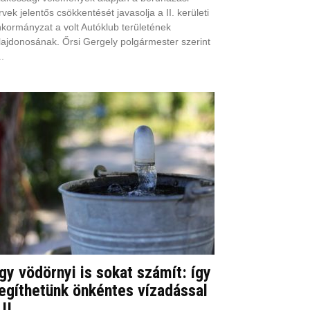
rvek jelentős csökkentését javasolja a II. kerületi
kormányzat a volt Autóklub területének
lajdonosának. Őrsi Gergely polgármester szerint
..
gy vödörnyi is sokat számít: így
egíthetünk önkéntes vízadással
II....