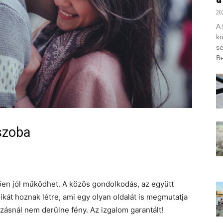
20
A 
kö
se
Be
szoba
en jól működhet. A közös gondolkodás, az együtt
kát hoznak létre, ami egy olyan oldalát is megmutatja
ásnál nem derülne fény. Az izgalom garantált!