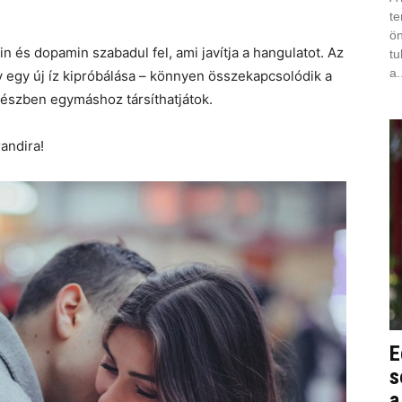
te
ön
 és dopamin szabadul fel, ami javítja a hangulatot. Az
tu
a.
y egy új íz kipróbálása – könnyen összekapcsolódik a
 részben egymáshoz társíthatjátok.
andira!
E
s
a 