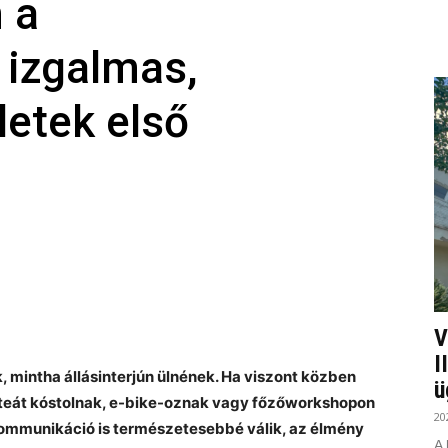
 a
 izgalmas,
letek első
V
I
, mintha állásinterjún ülnének. Ha viszont közben
ü
 teát kóstolnak, e-bike-oznak vagy főzőworkshopon
20
 kommunikáció is természetesebbé válik, az élmény
A 