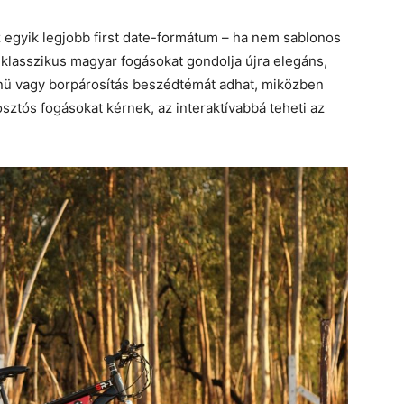
z egyik legjobb first date-formátum – ha nem sablonos
 klasszikus magyar fogásokat gondolja újra elegáns,
nü vagy borpárosítás beszédtémát adhat, miközben
ztós fogásokat kérnek, az interaktívabbá teheti az