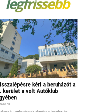
legfrissebb
isszalépésre kéri a beruházót a
I. kerület a volt Autóklub
gyében
26.08.08.
lakossági vélemények alapján a beruházási