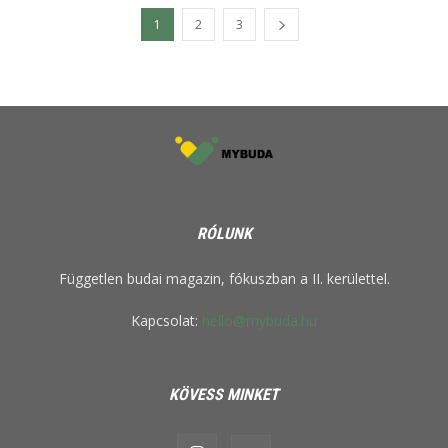
1
2
3
RÓLUNK
Független budai magazin, fókuszban a II. kerülettel.
Kapcsolat:
hello@mybuda.hu
KÖVESS MINKET