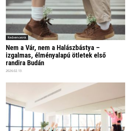
Kedvenceink
Nem a Vár, nem a Halászbástya –
izgalmas, élményalapú ötletek első
randira Budán
2026.02.13.