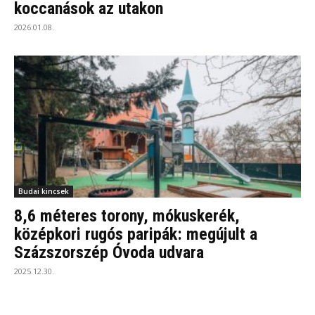
koccanások az utakon
2026.01.08.
Budai kincsek
8,6 méteres torony, mókuskerék,
középkori rugós paripák: megújult a
Százszorszép Óvoda udvara
2025.12.30.