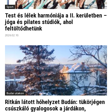
Sport
Test és lélek harmóniája a II. kerületben –
jóga és pilates stúdiók, ahol
feltöltődhetünk
2026.02.10.
Budai utakon
Ritkán látott hóhelyzet Budán: tükörjégen
csúszkáló gyalogosok a járdákon,