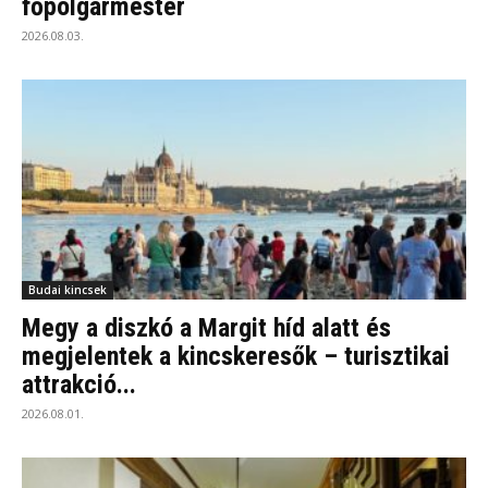
főpolgármester
2026.08.03.
Budai kincsek
Megy a diszkó a Margit híd alatt és
megjelentek a kincskeresők – turisztikai
attrakció...
2026.08.01.