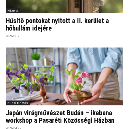
Közélet
Hűsítő pontokat nyitott a II. kerület a
hőhullám idejére
2026.06.25.
Budai kincsek
Japán virágművészet Budán – ikebana
workshop a Pasaréti Közösségi Házban
2026.04.27.