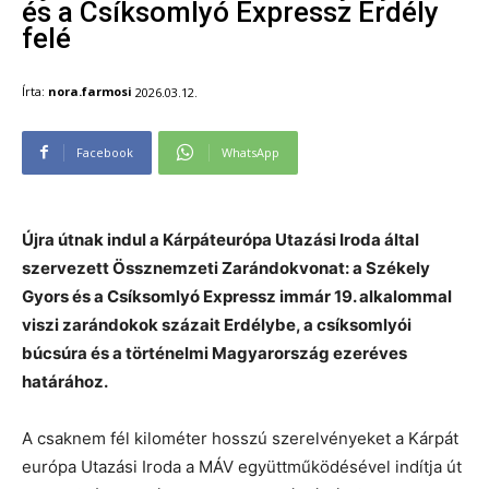
és a Csíksomlyó Expressz Erdély
felé
Írta:
nora.farmosi
2026.03.12.
Facebook
WhatsApp
Újra útnak indul a Kárpáteurópa Utazási Iroda által
szervezett Össznemzeti Zarándokvonat: a Székely
Gyors és a Csíksomlyó Expressz immár 19. alkalommal
viszi zarándokok százait Erdélybe, a csíksomlyói
búcsúra és a történelmi Magyarország ezeréves
határához.
A csaknem fél kilométer hosszú szerelvényeket a Kárpát
európa Utazási Iroda a MÁV együttműködésével indítja út