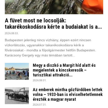
A füvet most ne locsolják:
takarékoskodásra kérte a budaiakat is a...
2026.08.03.
Budapesten jelenleg nincs vízhiány, éppen ezért nincsen
vízkorlátozás, ugyanakkor takarékoskodásra kérik a
fővárosiakat - mondta a főpolgármester hétfőn Budapesten.
Karácsony Gergely egy más témában tartott...
Megy a diszkó a Margit híd alatt és
megjelentek a kincskeresők –
turisztikai attrakció...
2026.08.01.
Az emberek mintha gőzfürdőben lettek
volna – 1933-ban is elviselhetetlennek
érezték a magyar nyarat
2026.07.31.