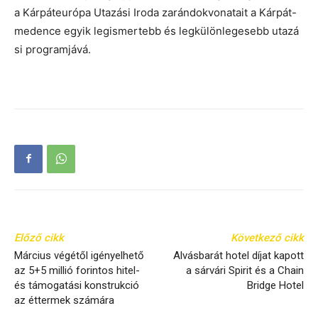
a Kárpáteurópa Utazási Iroda zarándokvonatait a Kárpát-
medence egyik legismertebb és legkülönlegesebb utazá
si programjává.
Előző cikk
Következő cikk
​Március végétől igényelhető
Alvásbarát hotel díjat kapott
az 5+5 millió forintos hitel-
a sárvári Spirit és a Chain
és támogatási konstrukció
Bridge Hotel
az éttermek számára