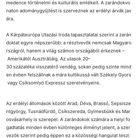
medence történelmi és kulturális emlékeit. A zarándokvo
naton adománygyűjtést is szerveznek az erdélyi árvák jav
ára.
A Kárpáteurópa Utazási Iroda tapasztalatai szerint a zarán
doklat egyre népszerűbb: a résztvevők nemcsak Magyaro
rszágról, hanem a világ számos országából érkeznek –
Amerikától Ausztráliáig. Az utasok 20–
30 százaléka visszatérő vendég, sokan pedig szinte mind
en évben felszállnak a mára kultikussá vált Székely Gyors
vagy Csíksomlyó Expressz szerelvényeire.
Az erdélyi állomások között Arad, Déva, Brassó, Sepsisze
ntgyörgy, Tusnádfürdő, Csíkszereda, Gyimesbükk és Mar
osvásárhely is szerepel. A zarándokok számára a helyi fo
gadtatás minden évben különleges élményt jelent, a szer
vezők szerint pedig éppen ez a közösségi hangulat teszi