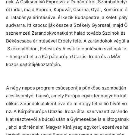
nak. A Csíksomlyó Expressz a Dunántúlról, Szombathelyr
ől indul, majd Sopron, Kapuvár, Csorna, Győr, Komárom é
s Tatabánya érintésével érkezik Budapestre, a Keleti pály
audvarra. Itt kapcsolják össze a Székely Gyorssal, majd Ö
ssznemzeti Zarándokvonatként halad tovább Szolnok és
Békéscsaba érintésével Erdély felé. A zarándokok végül a
Székelyföldön, Felcsík és Alcsík településein szállnak le
– hangzott el a a Kárpáteurópa Utazási Iroda és a MÁV
közös sajtótájékoztatóján.
A négy napos program csúcspontja pünkösd szombatján
a csíksomlyói búcsú, amely Európa egyik legnagyobb kat
olikus zarándoklataként évente mintegy félmillió hívőt vo
nz. A Kárpáteurópa Utazási Iroda által szervezett zarándo
klat résztvevői a búcsú után a Gyimesekbe is ellátogatnak
, ahol a történelmi Magyar Királyság egykori, ezeréves ha
táránál vesznek részt ünnepi programon és szentmisén.