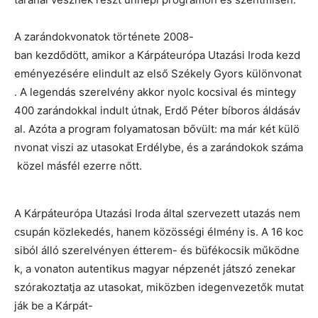
A zarándokvonatok története 2008-
ban kezdődött, amikor a Kárpáteurópa Utazási Iroda kezd
eményezésére elindult az első Székely Gyors különvonat
. A legendás szerelvény akkor nyolc kocsival és mintegy
400 zarándokkal indult útnak, Erdő Péter bíboros áldásáv
al. Azóta a program folyamatosan bővült: ma már két külö
nvonat viszi az utasokat Erdélybe, és a zarándokok száma
közel másfél ezerre nőtt.
A Kárpáteurópa Utazási Iroda által szervezett utazás nem
csupán közlekedés, hanem közösségi élmény is. A 16 koc
siból álló szerelvényen étterem- és büfékocsik működne
k, a vonaton autentikus magyar népzenét játszó zenekar
szórakoztatja az utasokat, miközben idegenvezetők mutat
ják be a Kárpát-