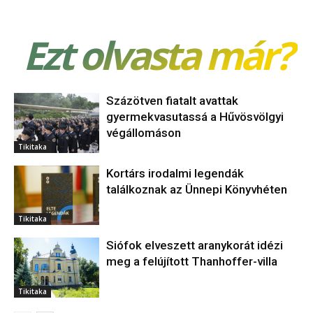
Ezt olvasta már?
Százötven fiatalt avattak
gyermekvasutassá a Hűvösvölgyi
végállomáson
Tikitaka
Kortárs irodalmi legendák
találkoznak az Ünnepi Könyvhéten
Tikitaka
Siófok elveszett aranykorát idézi
meg a felújított Thanhoffer-villa
Tikitaka