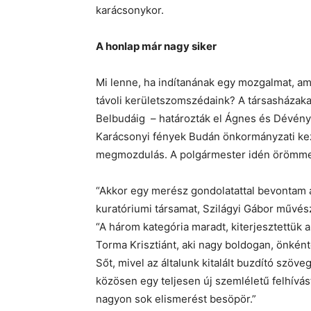
karácsonykor.
A honlap már nagy siker
Mi lenne, ha indítanának egy mozgalmat, amel
távoli kerületszomszédaink? A társasházaka
Belbudáig – határozták el Ágnes és Dévény
Karácsonyi fények Budán önkormányzati ke
megmozdulás. A polgármester idén örömmel 
“Akkor egy merész gondolatattal bevontam a
kuratóriumi társamat, Szilágyi Gábor művés
“A három kategória maradt, kiterjesztettük 
Torma Krisztiánt, aki nagy boldogan, önkén
Sőt, mivel az általunk kitalált buzdító szöveg
közösen egy teljesen új szemléletű felhívást
nagyon sok elismerést besöpör.”