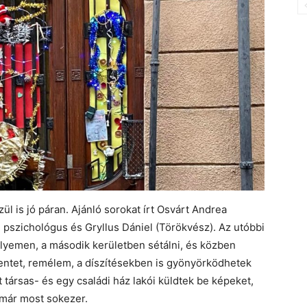
ül is jó páran. Ajánló sorokat írt Osvárt Andrea
 pszichológus és Gryllus Dániel (Törökvész). Az utóbbi
elyemen, a második kerületben sétálni, és közben
entet, remélem, a díszítésekben is gyönyörködhetek
társas- és egy családi ház lakói küldtek be képeket,
már most sokezer.