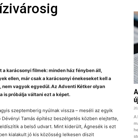
ízivárosig
t a karácsonyi filmek: minden ház fényben áll,
k ellen, már csak a karácsonyi énekeseket kell a
k, nem vagyok egyedül. Az Adventi Kétker olyan
A
is próbálja váltani ezt a képet.
ú
20
vagyis szeptemberig nyúlnak vissza – meséli az egyik
A 
pő Dévényi Tamás építész beszélgetés közben elejtette,
ma
díszítik a belső udvart. Mint kiderült, Ágnesék is ezt
he
en kialakult jó kis közösség lelkesen díszit
st