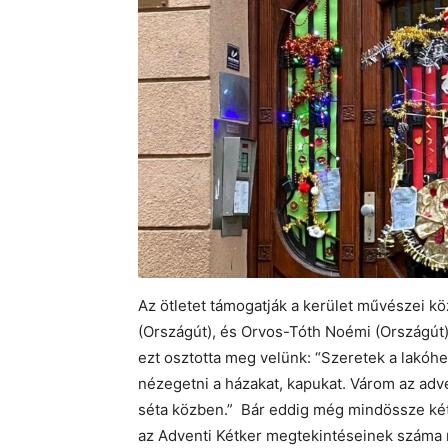
Az ötletet támogatják a kerület művészei köz
(Országút), és Orvos-Tóth Noémi (Országút)
ezt osztotta meg velünk: “Szeretek a lakóh
nézegetni a házakat, kapukat. Várom az adv
séta közben.” Bár eddig még mindössze két 
az Adventi Kétker megtekintéseinek száma 