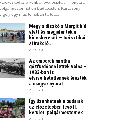
karékoskodásra kérik a fővárosiakat - mondta a
polgármester hétfőn Budapesten. Karácsony
rgely egy más témában tartott...
Megy a diszkó a Margit híd
alatt és megjelentek a
kincskeresők – turisztikai
attrakció...
2026.08.01.
Az emberek mintha
gőzfürdőben lettek volna –
1933-ban is
elviselhetetlennek érezték
a magyar nyarat
2026.07.31.
Így üzenhetnek a budaiak
az előzetesben lévő II.
kerületi polgármesternek
2026.07.31.