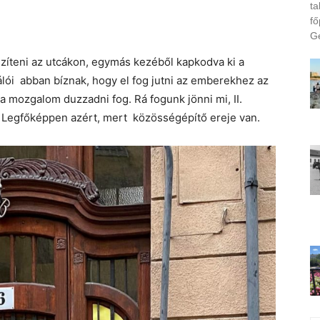
ta
fő
Ge
zíteni az utcákon, egymás kezéből kapkodva ki a
lálói abban bíznak, hogy el fog jutni az emberekhez az
a mozgalom duzzadni fog. Rá fogunk jönni mi, II.
. Legfőképpen azért, mert közösségépítő ereje van.