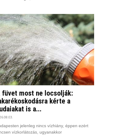
 füvet most ne locsolják:
akarékoskodásra kérte a
udaiakat is a...
26.08.03.
dapesten jelenleg nincs vízhiány, éppen ezért
ncsen vízkorlátozás, ugyanakkor