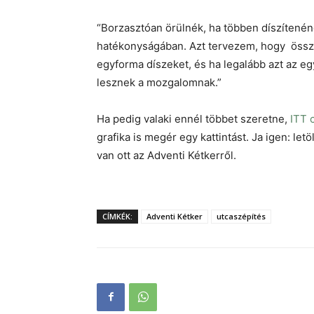
“Borzasztóan örülnék, ha többen díszítenén
hatékonyságában. Azt tervezem, hogy össz
egyforma díszeket, és ha legalább azt az egy
lesznek a mozgalomnak.”
Ha pedig valaki ennél többet szeretne,
ITT 
grafika is megér egy kattintást. Ja igen: let
van ott az Adventi Kétkerről.
CÍMKÉK:
Adventi Kétker
utcaszépítés