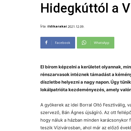
Hidegkúttól a V
Írta:
ildikarakai
2021.12.09.
Facebook
WhatsApp
El bírom képzelni a kerületet olyannak, min
rénszarvasok intéznek támadást a kéménye
díszletbe helyezni a nagy napon. Úgy tűni
lokálpatrióta kezdeményezés, amely valóra 
A gyökerek az idei Borral Oltó Fesztiválig, 
szervező, Bán Ágnes újságíró. Az ott fellé
hogy náluk a házban minden karácsonykor fel
teszik Vízivárosban, ahol már az előző évekb