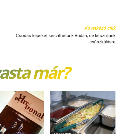
Következő cikk
Csodás képeket készíthetünk Budán, de készüljünk
csúszkálásra
vasta már?
Kedvenceink