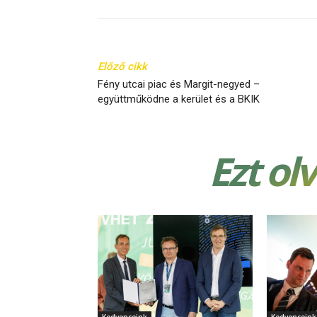
Előző cikk
Fény utcai piac és Margit-negyed –
együttműködne a kerület és a BKIK
Ezt ol
Kedvenceink
Kedvenceink