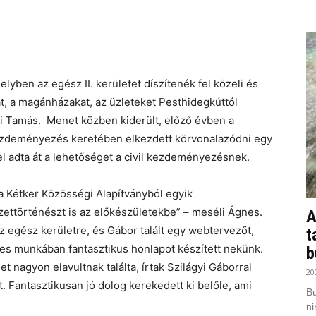
yben az egész II. kerületet díszítenék fel közeli és
t, a magánházakat, az üzleteket Pesthidegkúttól
i Tamás. Menet közben kiderült, előző évben a
zdeményezés keretében elkezdett körvonalazódni egy
adta át a lehetőséget a civil kezdeményezésnek.
 Kétker Közösségi Alapítványból egyik
zettörténészt is az előkészületekbe” – meséli Ágnes.
A
az egész kerületre, és Gábor talált egy webtervezőt,
t
tes munkában fantasztikus honlapot készített nekünk.
b
et nagyon elavultnak találta, írtak Szilágyi Gáborral
20
. Fantasztikusan jó dolog kerekedett ki belőle, ami
Bu
ni