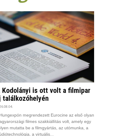
 Kodolányi is ott volt a filmipar
j találkozóhelyén
26.08.04.
Hungexpón megrendezett Eurocine az első olyan
gyarországi filmes szakkiállítás volt, amely egy
lyen mutatta be a filmgyártás, az utómunka, a
údiótechnológia, a virtuális...