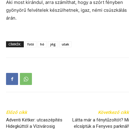
Aki most kirándul, arra számíthat, hogy a szórt fényben
gyönyörű felvételek készülhetnek, igaz, némi csúszkálás
árán.
CÍMKÉK:
fotó
hó
jég
utak
Előző cikk
Következő cikk
Adventi Kétker: utcaszépítés
Látta már a fénytűzoltót? Mi
Hidegkúttól a Vízivárosig
elcsíptük a Fenyves parknál!