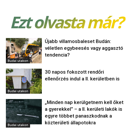
Ezt olvasta már?
Újabb villamosbaleset Budán:
véletlen egybeesés vagy aggasztó
tendencia?
Budai utakon
30 napos fokozott rendőri
ellenőrzés indul a II. kerületben is
Budai utakon
„Minden nap kerülgetnem kell őket
a gyerekkel” – a II. kerületi lakók is
egyre többet panaszkodnak a
közterületi állapotokra
Budai utakon