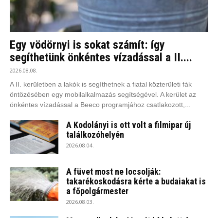
Egy vödörnyi is sokat számít: így
segíthetünk önkéntes vízadással a II....
2026.08.08.
A II. kerületben a lakók is segíthetnek a fiatal közterületi fák
öntözésében egy mobilalkalmazás segítségével. A kerület az
önkéntes vízadással a Beeco programjához csatlakozott,...
A Kodolányi is ott volt a filmipar új
találkozóhelyén
2026.08.04.
A füvet most ne locsolják:
takarékoskodásra kérte a budaiakat is
a főpolgármester
2026.08.03.