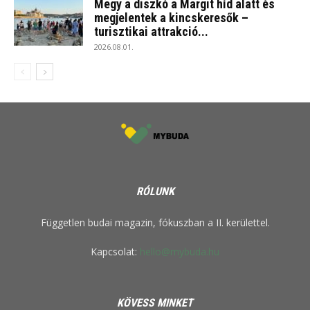
Megy a diszkó a Margit híd alatt és
megjelentek a kincskeresők –
turisztikai attrakció...
2026.08.01.
RÓLUNK
Független budai magazin, fókuszban a II. kerülettel.
Kapcsolat:
hello@mybuda.hu
KÖVESS MINKET