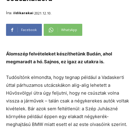
Írta:
ildikarakai
2021.12.10.
Facebook
WhatsApp
Álomszép felvételeket készíthetünk Budán, ahol
megmaradt a hó. Sajnos, ez igaz az utakra is.
Tudósítónk elmondta, hogy tegnap például a Vadaskerti
úttal párhuzamos utcácskákon alig-alig lehetett a
Hűvösvölgyi útra úgy feljutni, hogy ne csúsztak volna
vissza a járművek – talán csak a négykerekes autók voltak
kivételek. Bár azok sem feltétlenül: a Szép Juhászné
környéke például éppen egy elakadt négykerék-
meghajtású BMW miatt esett el az este olvasóink szerint.