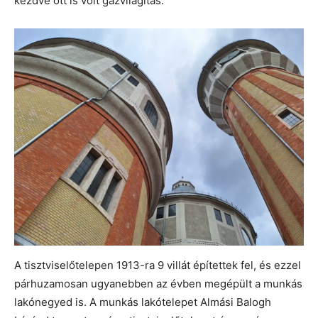
kezdve ott is volt gázvilágítás.
A tisztviselőtelepen 1913-ra 9 villát építettek fel, és ezzel
párhuzamosan ugyanebben az évben megépült a munkás
lakónegyed is. A munkás lakótelepet Almási Balogh