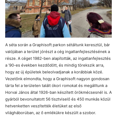
A séta során a Graphisoft parkon sétáltunk keresztül, bár
valójában a terület jórészt a cég ingatlanfejlesztésének a
része. A céget 1982-ben alapították, az ingatlanfejlesztés
a ’90-es években kezdődött, és mindig törekszik arra,
hogy az új épületek beleolvadjanak a korábbiak közé.
Vezetőnk elmondta, hogy a Graphisoft nagyon gondosan
tárta fel a területen talált ókori romokat és megálltunk a
Horvai János által 1926-ban készített örökmécsesnél is. A
gyárból bevonultatott 56 tisztviselő és 450 munkás közül
hetvenketten veszítették életüket az első
világháborúban, az ő emlékükre készült a szobor.