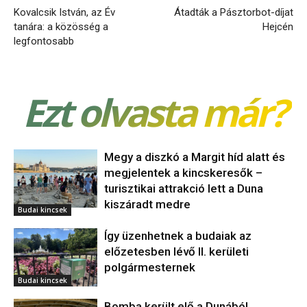
Kovalcsik István, az Év
Átadták a Pásztorbot-díjat
tanára: a közösség a
Hejcén
legfontosabb
Ezt olvasta már?
Megy a diszkó a Margit híd alatt és
megjelentek a kincskeresők –
turisztikai attrakció lett a Duna
kiszáradt medre
Budai kincsek
Így üzenhetnek a budaiak az
előzetesben lévő II. kerületi
polgármesternek
Budai kincsek
Bomba került elő a Dunából,