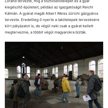
Lóránd tervezte, míg a tisztviselőtelepet és a gyár
kiegészítő épületeit, például az igazgatóságit Reichl
Kálmán. A gyárat magát Albert Weiss zürichi gázgyáros
tervezte. Eredetileg ő nyerte a lakótelepek tervezésére
kiírt pályázatot is, de végül neki csak a gyárat kellett
megterveznie, a többit végül magyarokra bízták.