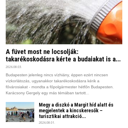
A füvet most ne locsolják:
takarékoskodásra kérte a budaiakat is a...
2026.08.03.
Budapesten jelenleg nincs vízhiány, éppen ezért nincsen
vízkorlátozás, ugyanakkor takarékoskodásra kérik a
fővárosiakat - mondta a főpolgármester hétfőn Budapesten.
Karácsony Gergely egy más témában tartott...
Megy a diszkó a Margit híd alatt és
megjelentek a kincskeresők –
turisztikai attrakció...
2026.08.01.