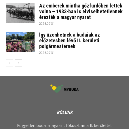
Az emberek mintha gőzfürdőben lettek
volna – 1933-ban is elviselhetetlennek
érezték a magyar nyarat
2026.07.31.
Így üzenhetnek a budaiak az
előzetesben lévő II. kerületi
polgármesternek
2026.07.31.
RÓLUNK
Független budai magazin, fókuszban a II. kerülettel.