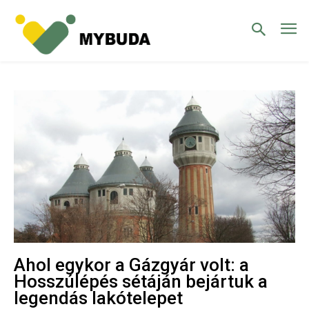
Ahol egykor a Gázgyár volt: a
Hosszúlépés sétáján bejártuk a
legendás lakótelepet