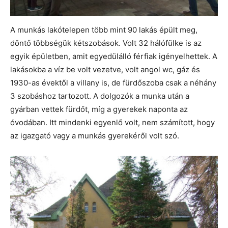
A munkás lakótelepen több mint 90 lakás épült meg,
döntő többségük kétszobások. Volt 32 hálófülke is az
egyik épületben, amit egyedülálló férfiak igényelhettek. A
lakásokba a víz be volt vezetve, volt angol wc, gáz és
1930-as évektől a villany is, de fürdőszoba csak a néhány
3 szobáshoz tartozott. A dolgozók a munka után a
gyárban vettek fürdőt, míg a gyerekek naponta az
óvodában. Itt mindenki egyenlő volt, nem számított, hogy
az igazgató vagy a munkás gyerekéről volt szó.