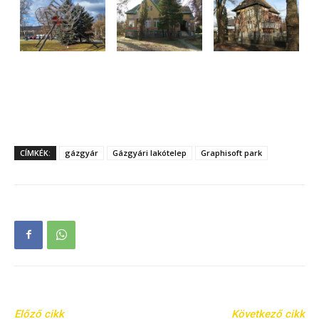
CÍMKÉK:
gázgyár
Gázgyári lakótelep
Graphisoft park
Előző cikk
Következő cikk