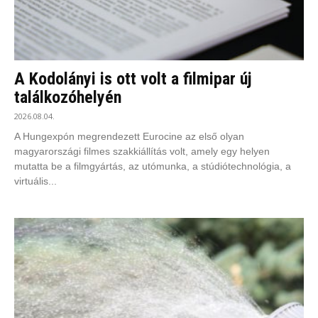
A Kodolányi is ott volt a filmipar új
találkozóhelyén
2026.08.04.
A Hungexpón megrendezett Eurocine az első olyan
magyarországi filmes szakkiállítás volt, amely egy helyen
mutatta be a filmgyártás, az utómunka, a stúdiótechnológia, a
virtuális...