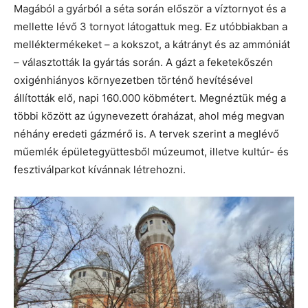
Magából a gyárból a séta során először a víztornyot és a
mellette lévő 3 tornyot látogattuk meg. Ez utóbbiakban a
melléktermékeket – a kokszot, a kátrányt és az ammóniát
– választották la gyártás során. A gázt a feketekőszén
oxigénhiányos környezetben történő hevítésével
állították elő, napi 160.000 köbmétert. Megnéztük még a
többi között az úgynevezett óraházat, ahol még megvan
néhány eredeti gázmérő is. A tervek szerint a meglévő
műemlék épületegyüttesből múzeumot, illetve kultúr- és
fesztiválparkot kívánnak létrehozni.