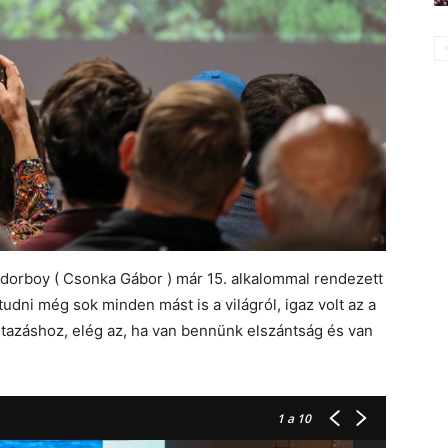
ándorboy ( Csonka Gábor ) már 15. alkalommal rendezett
udni még sok minden mást is a világról, igaz volt az a
utazáshoz, elég az, ha van bennünk elszántság és van
1
a 10