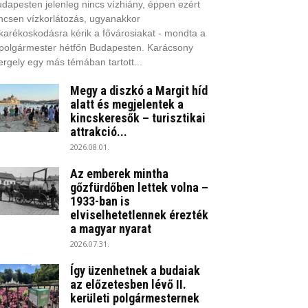
dapesten jelenleg nincs vízhiány, éppen ezért
ncsen vízkorlátozás, ugyanakkor
karékoskodásra kérik a fővárosiakat - mondta a
polgármester hétfőn Budapesten. Karácsony
rgely egy más témában tartott...
Megy a diszkó a Margit híd
alatt és megjelentek a
kincskeresők – turisztikai
attrakció...
2026.08.01.
Az emberek mintha
gőzfürdőben lettek volna –
1933-ban is
elviselhetetlennek érezték
a magyar nyarat
2026.07.31.
Így üzenhetnek a budaiak
az előzetesben lévő II.
kerületi polgármesternek