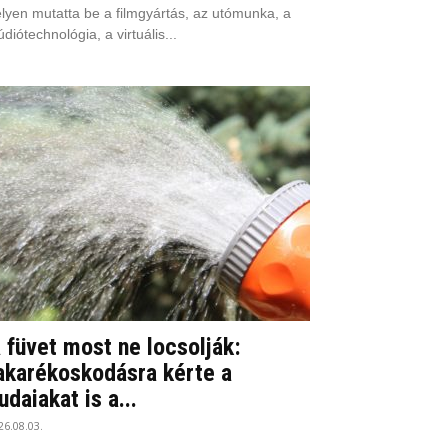
lyen mutatta be a filmgyártás, az utómunka, a
údiótechnológia, a virtuális...
 füvet most ne locsolják:
akarékoskodásra kérte a
udaiakat is a...
26.08.03.