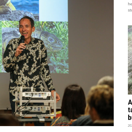
he
st
A
t
b
20