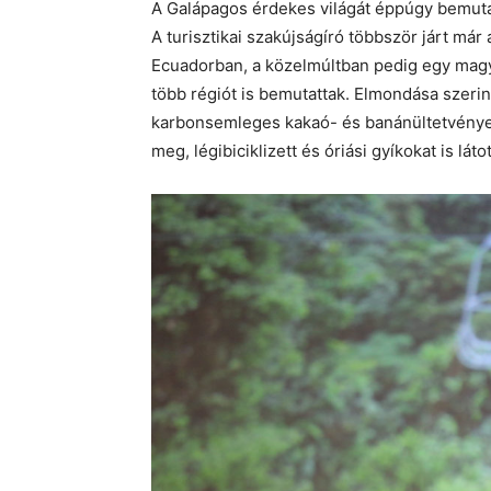
A Galápagos érdekes világát éppúgy bemutat
A turisztikai szakújságíró többször járt már
Ecuadorban, a közelmúltban pedig egy magya
több régiót is bemutattak. Elmondása szerint
karbonsemleges kakaó- és banánültetvényeke
meg, légibiciklizett és óriási gyíkokat is látot