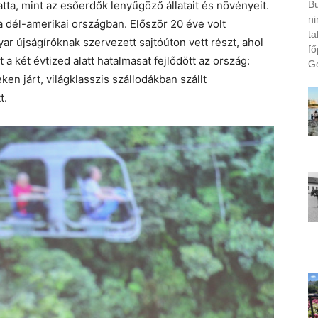
Bu
ta, mint az esőerdők lenyűgöző állatait és növényeit.
ni
 a dél-amerikai országban. Először 20 éve volt
ta
r újságíróknak szervezett sajtóúton vett részt, ahol
fő
 a két évtized alatt hatalmasat fejlődött az ország:
Ge
n járt, világklasszis szállodákban szállt
t.