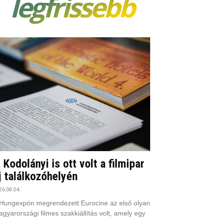
legfrissebb
 Kodolányi is ott volt a filmipar
j találkozóhelyén
26.08.04.
Hungexpón megrendezett Eurocine az első olyan
gyarországi filmes szakkiállítás volt, amely egy