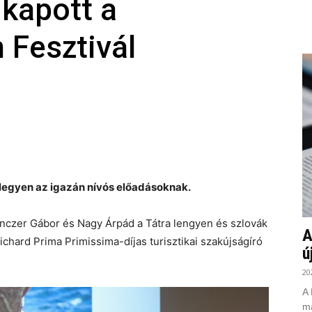
 kapott a
 Fesztivál
 legyen az igazán nívós előadásoknak.
Tenczer Gábor és Nagy Árpád a Tátra lengyen és szlovák
A
Richard Prima Primissima-díjas turisztikai szakújságíró
ú
20
A 
ma