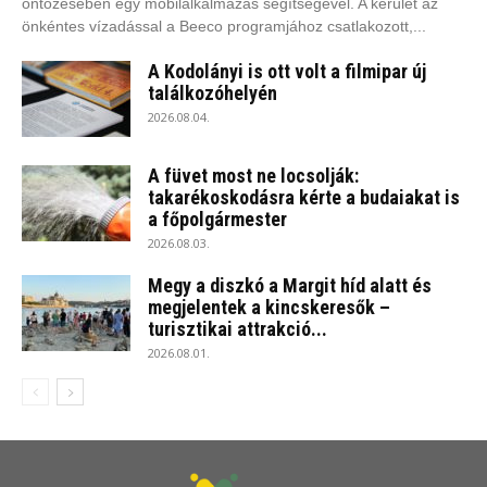
öntözésében egy mobilalkalmazás segítségével. A kerület az
önkéntes vízadással a Beeco programjához csatlakozott,...
A Kodolányi is ott volt a filmipar új
találkozóhelyén
2026.08.04.
A füvet most ne locsolják:
takarékoskodásra kérte a budaiakat is
a főpolgármester
2026.08.03.
Megy a diszkó a Margit híd alatt és
megjelentek a kincskeresők –
turisztikai attrakció...
2026.08.01.