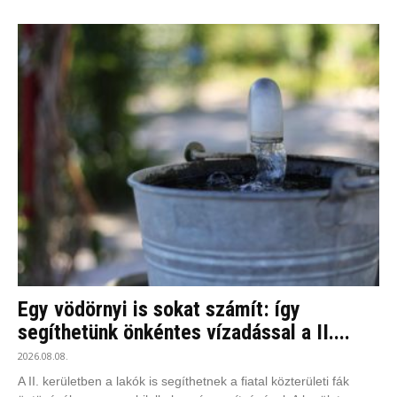
Egy vödörnyi is sokat számít: így
segíthetünk önkéntes vízadással a II....
2026.08.08.
A II. kerületben a lakók is segíthetnek a fiatal közterületi fák