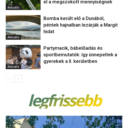
el a megszokott mennyiségnek
Aktuális
Bomba került elő a Dunából,
péntek hajnalban lezárják a Margit
hidat
Aktuális
Partymacik, bábelőadás és
sportbemutatók: így ünnepeltek a
gyerekek a II. kerületben
Aktuális
legfrissebb