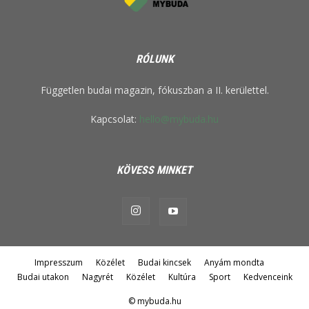
RÓLUNK
Független budai magazin, fókuszban a II. kerülettel.
Kapcsolat:
hello@mybuda.hu
KÖVESS MINKET
Impresszum
Közélet
Budai kincsek
Anyám mondta
Budai utakon
Nagyrét
Közélet
Kultúra
Sport
Kedvenceink
© mybuda.hu