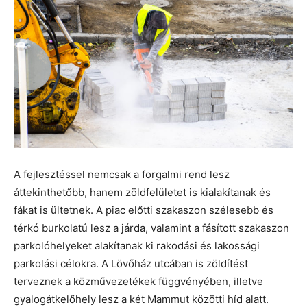
A fejlesztéssel nemcsak a forgalmi rend lesz
áttekinthetőbb, hanem zöldfelületet is kialakítanak és
fákat is ültetnek. A piac előtti szakaszon szélesebb és
térkó burkolatú lesz a járda, valamint a fásított szakaszon
parkolóhelyeket alakítanak ki rakodási és lakossági
parkolási célokra. A Lövőház utcában is zöldítést
terveznek a közművezetékek függvényében, illetve
gyalogátkelőhely lesz a két Mammut közötti híd alatt.