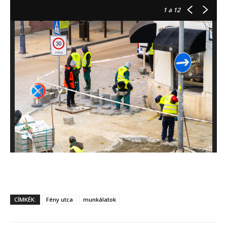
1
a 12
CÍMKÉK:
Fény utca
munkálatok