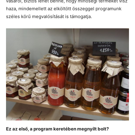
vásárol, biztos lehet benne, hogy minőségi terméket visz
haza, mindemellett az elköltött összeggel programunk
széles körű megvalósítását is támogatja.
Ez az első, a program keretében megnyílt bolt?