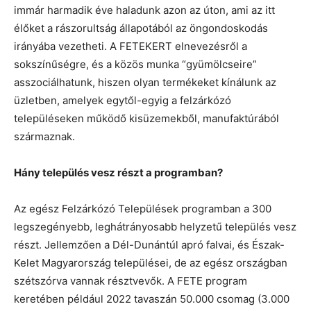
immár harmadik éve haladunk azon az úton, ami az itt
élőket a rászorultság állapotából az öngondoskodás
irányába vezetheti. A FETEKERT elnevezésről a
sokszínűségre, és a közös munka “gyümölcseire”
asszociálhatunk, hiszen olyan termékeket kínálunk az
üzletben, amelyek egytől-egyig a felzárkózó
településeken működő kisüzemekből, manufaktúrából
származnak.
Hány település vesz részt a programban?
Az egész Felzárkózó Települések programban a 300
legszegényebb, leghátrányosabb helyzetű település vesz
részt. Jellemzően a Dél-Dunántúl apró falvai, és Észak-
Kelet Magyarország települései, de az egész országban
szétszórva vannak résztvevők. A FETE program
keretében például 2022 tavaszán 50.000 csomag (3.000