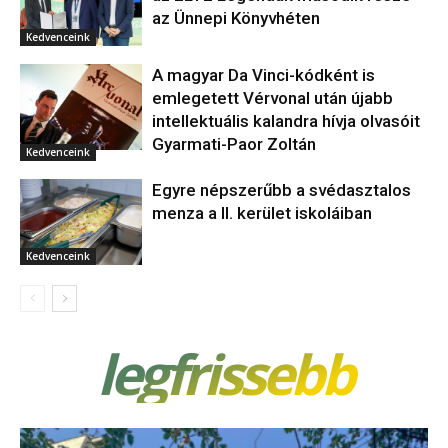
az Ünnepi Könyvhéten
Kedvenceink
A magyar Da Vinci-kódként is
emlegetett Vérvonal után újabb
intellektuális kalandra hívja olvasóit
Gyarmati-Paor Zoltán
Kedvenceink
Egyre népszerűbb a svédasztalos
menza a II. kerület iskoláiban
Kedvenceink
legfrissebb