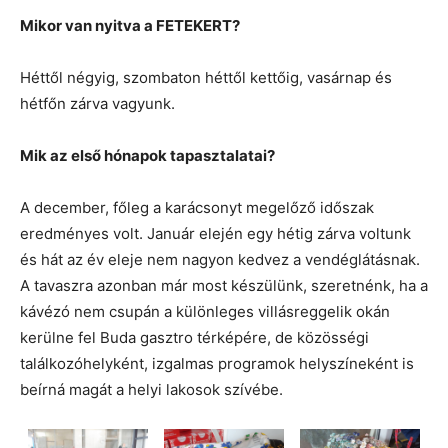
Mikor van nyitva a FETEKERT?
Héttől négyig, szombaton héttől kettőig, vasárnap és
hétfőn zárva vagyunk.
Mik az első hónapok tapasztalatai?
A december, főleg a karácsonyt megelőző időszak
eredményes volt. Január elején egy hétig zárva voltunk
és hát az év eleje nem nagyon kedvez a vendéglátásnak.
A tavaszra azonban már most készülünk, szeretnénk, ha a
kávézó nem csupán a különleges villásreggelik okán
kerülne fel Buda gasztro térképére, de közösségi
találkozóhelyként, izgalmas programok helyszíneként is
beírná magát a helyi lakosok szívébe.