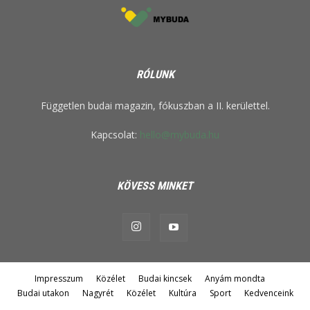
RÓLUNK
Független budai magazin, fókuszban a II. kerülettel.
Kapcsolat:
hello@mybuda.hu
KÖVESS MINKET
Impresszum
Közélet
Budai kincsek
Anyám mondta
Budai utakon
Nagyrét
Közélet
Kultúra
Sport
Kedvenceink