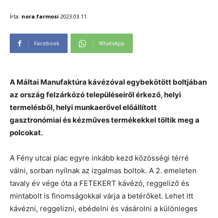
Írta:
nora.farmosi
2023.03.11.
Facebook
WhatsApp
A Máltai Manufaktúra kávézóval egybekötött boltjában
az ország felzárkózó településeiről érkező, helyi
termelésből, helyi munkaerővel előállított
gasztronómiai és kézműves termékekkel töltik meg a
polcokat.
A Fény utcai piac egyre inkább kezd közösségi térré
válni, sorban nyílnak az izgalmas boltok. A 2. emeleten
tavaly év vége óta a FETEKERT kávézó, reggeliző és
mintabolt is finomságokkal várja a betérőket. Lehet itt
kávézni, reggelizni, ebédelni és vásárolni a különleges