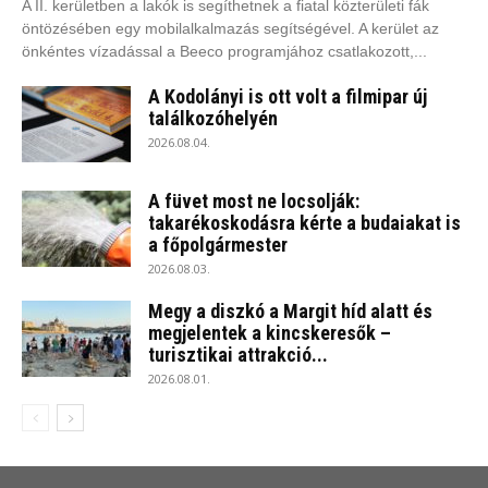
A II. kerületben a lakók is segíthetnek a fiatal közterületi fák
öntözésében egy mobilalkalmazás segítségével. A kerület az
önkéntes vízadással a Beeco programjához csatlakozott,...
A Kodolányi is ott volt a filmipar új
találkozóhelyén
2026.08.04.
A füvet most ne locsolják:
takarékoskodásra kérte a budaiakat is
a főpolgármester
2026.08.03.
Megy a diszkó a Margit híd alatt és
megjelentek a kincskeresők –
turisztikai attrakció...
2026.08.01.