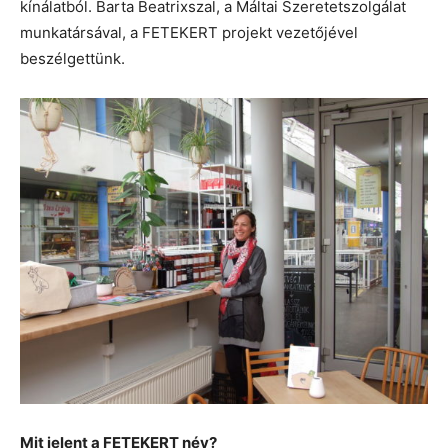
kínálatból. Barta Beatrixszal, a Máltai Szeretetszolgálat
munkatársával, a FETEKERT projekt vezetőjével
beszélgettünk.
Mit jelent a FETEKERT név?