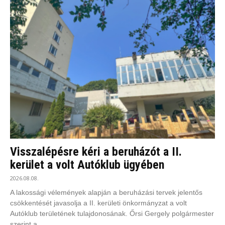
Visszalépésre kéri a beruházót a II.
kerület a volt Autóklub ügyében
2026.08.08.
A lakossági vélemények alapján a beruházási tervek jelentős
csökkentését javasolja a II. kerületi önkormányzat a volt
Autóklub területének tulajdonosának. Őrsi Gergely polgármester
szerint a...