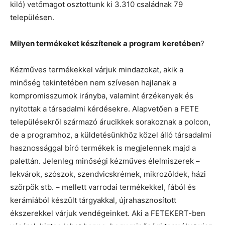
kiló) vetőmagot osztottunk ki 3.310 családnak 79
településen.
Milyen termékeket készítenek a program keretében
?
Kézműves termékekkel várjuk mindazokat, akik a
minőség tekintetében nem szívesen hajlanak a
kompromisszumok irányba, valamint érzékenyek és
nyitottak a társadalmi kérdésekre. Alapvetően a FETE
településekről származó árucikkek sorakoznak a polcon,
de a programhoz, a küldetésünkhöz közel álló társadalmi
hasznossággal bíró termékek is megjelennek majd a
palettán. Jelenleg minőségi kézműves élelmiszerek –
lekvárok, szószok, szendvicskrémek, mikrozöldek, házi
szörpök stb. – mellett varrodai termékekkel, fából és
kerámiából készült tárgyakkal, újrahasznosított
ékszerekkel várjuk vendégeinket. Aki a FETEKERT-ben