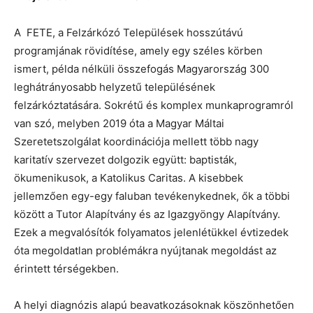
A FETE, a Felzárkózó Települések hosszútávú
programjának rövidítése, amely egy széles körben
ismert, példa nélküli összefogás Magyarország 300
leghátrányosabb helyzetű településének
felzárkóztatására. Sokrétű és komplex munkaprogramról
van szó, melyben 2019 óta a Magyar Máltai
Szeretetszolgálat koordinációja mellett több nagy
karitatív szervezet dolgozik együtt: baptisták,
ökumenikusok, a Katolikus Caritas. A kisebbek
jellemzően egy-egy faluban tevékenykednek, ők a többi
között a Tutor Alapítvány és az Igazgyöngy Alapítvány.
Ezek a megvalósítók folyamatos jelenlétükkel évtizedek
óta megoldatlan problémákra nyújtanak megoldást az
érintett térségekben.
A helyi diagnózis alapú beavatkozásoknak köszönhetően