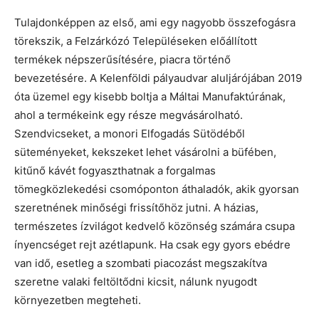
Tulajdonképpen az első, ami egy nagyobb összefogásra
törekszik, a Felzárkózó Településeken előállított
termékek népszerűsítésére, piacra történő
bevezetésére. A Kelenföldi pályaudvar aluljárójában 2019
óta üzemel egy kisebb boltja a Máltai Manufaktúrának,
ahol a termékeink egy része megvásárolható.
Szendvicseket, a monori Elfogadás Sütödéből
süteményeket, kekszeket lehet vásárolni a büfében,
kitűnő kávét fogyaszthatnak a forgalmas
tömegközlekedési csomóponton áthaladók, akik gyorsan
szeretnének minőségi frissítőhöz jutni. A házias,
természetes ízvilágot kedvelő közönség számára csupa
ínyencséget rejt azétlapunk. Ha csak egy gyors ebédre
van idő, esetleg a szombati piacozást megszakítva
szeretne valaki feltöltődni kicsit, nálunk nyugodt
környezetben megteheti.