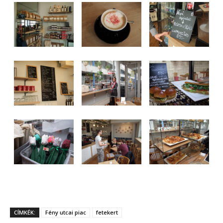
CÍMKÉK:
Fény utcai piac
fetekert