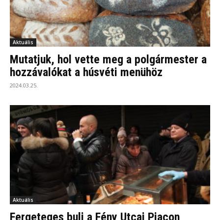
Aktuális
Mutatjuk, hol vette meg a polgármester a
hozzávalókat a húsvéti menühöz
2024.03.25.
Aktuális
Fergeteges buli a Fény Utcai Piacon