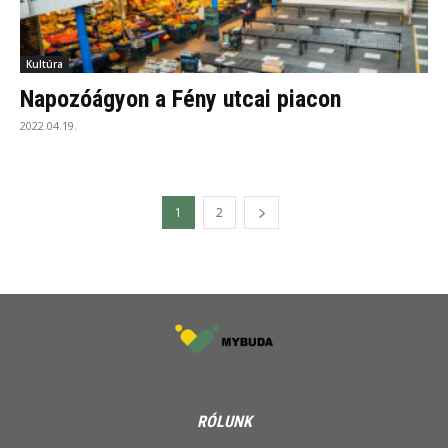
Kultúra
Napozóágyon a Fény utcai piacon
2022.04.19.
1
2
RÓLUNK