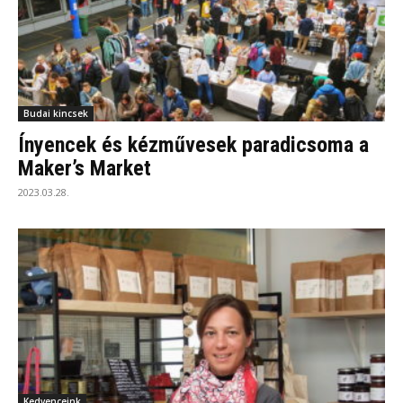
Budai kincsek
Ínyencek és kézművesek paradicsoma a
Maker’s Market
2023.03.28.
Kedvenceink