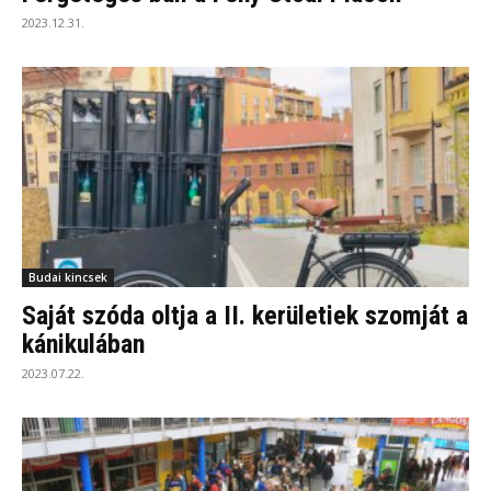
2023.12.31.
Budai kincsek
Saját szóda oltja a II. kerületiek szomját a
kánikulában
2023.07.22.