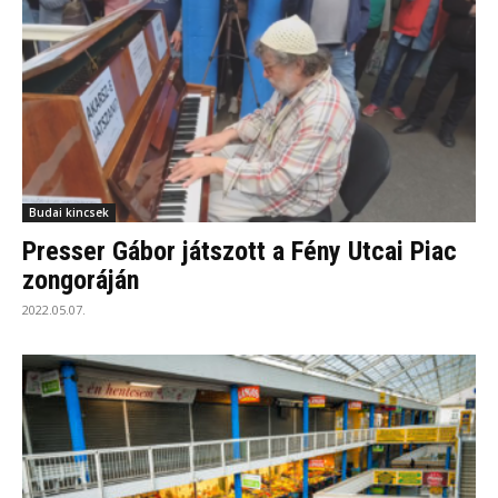
Budai kincsek
Presser Gábor játszott a Fény Utcai Piac
zongoráján
2022.05.07.