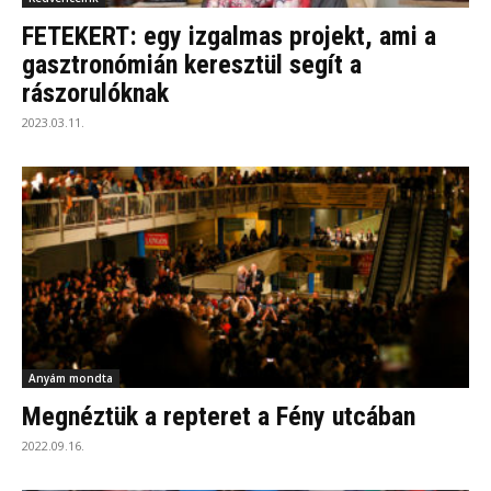
FETEKERT: egy izgalmas projekt, ami a
gasztronómián keresztül segít a
rászorulóknak
2023.03.11.
Anyám mondta
Megnéztük a repteret a Fény utcában
2022.09.16.