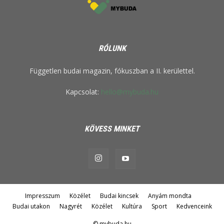
RÓLUNK
Független budai magazin, fókuszban a II. kerülettel.
Kapcsolat:
hello@mybuda.hu
KÖVESS MINKET
Impresszum
Közélet
Budai kincsek
Anyám mondta
Budai utakon
Nagyrét
Közélet
Kultúra
Sport
Kedvenceink
© mybuda.hu