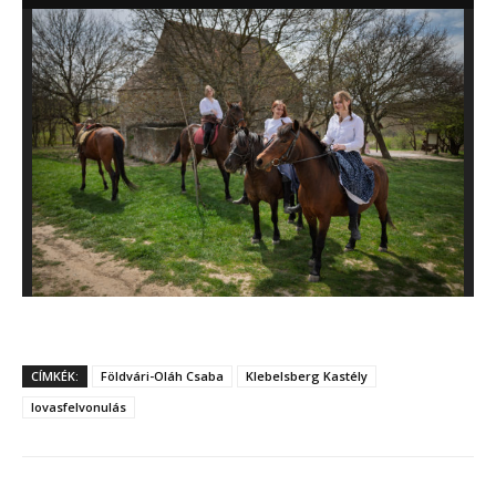
CÍMKÉK:
Földvári-Oláh Csaba
Klebelsberg Kastély
lovasfelvonulás