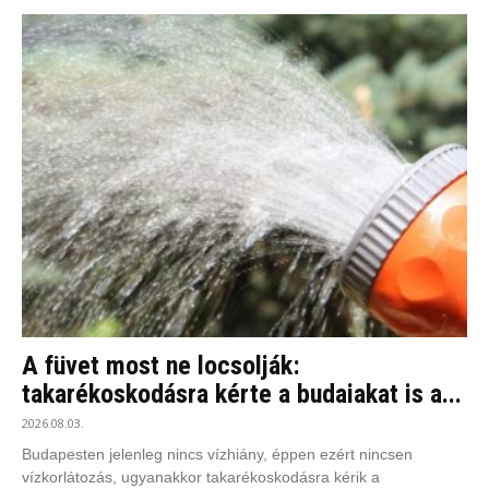
A füvet most ne locsolják:
takarékoskodásra kérte a budaiakat is a...
2026.08.03.
Budapesten jelenleg nincs vízhiány, éppen ezért nincsen
vízkorlátozás, ugyanakkor takarékoskodásra kérik a