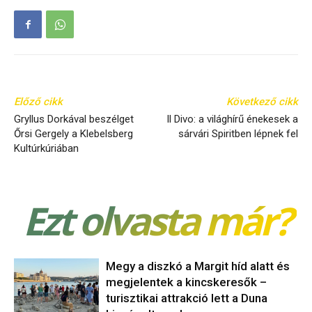
Előző cikk
Következő cikk
Gryllus Dorkával beszélget
Il Divo: a világhírű énekesek a
Őrsi Gergely a Klebelsberg
sárvári Spiritben lépnek fel
Kultúrkúriában
Ezt olvasta már?
Megy a diszkó a Margit híd alatt és
megjelentek a kincskeresők –
turisztikai attrakció lett a Duna