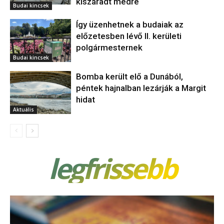
kiszáradt medre
Budai kincsek
Így üzenhetnek a budaiak az
előzetesben lévő II. kerületi
polgármesternek
Budai kincsek
Bomba került elő a Dunából,
péntek hajnalban lezárják a Margit
hidat
Aktuális
legfrissebb