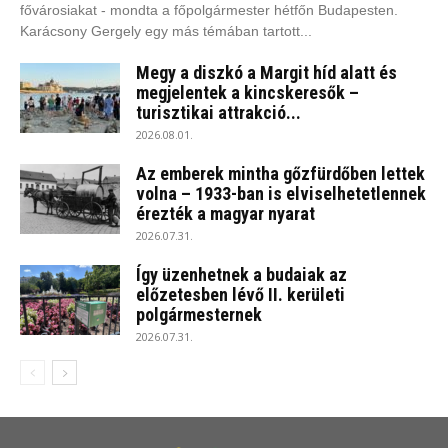
fővárosiakat - mondta a főpolgármester hétfőn Budapesten.
Karácsony Gergely egy más témában tartott...
Megy a diszkó a Margit híd alatt és
megjelentek a kincskeresők –
turisztikai attrakció...
2026.08.01.
Az emberek mintha gőzfürdőben lettek
volna – 1933-ban is elviselhetetlennek
érezték a magyar nyarat
2026.07.31.
Így üzenhetnek a budaiak az
előzetesben lévő II. kerületi
polgármesternek
2026.07.31.