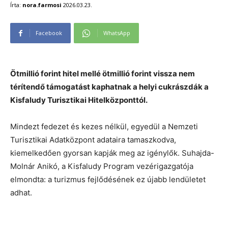
Írta:
nora.farmosi
2026.03.23.
Facebook
WhatsApp
Ötmillió forint hitel mellé ötmillió forint vissza nem
térítendő támogatást kaphatnak a helyi cukrászdák a
Kisfaludy Turisztikai Hitelközponttól.
Mindezt fedezet és kezes nélkül, egyedül a Nemzeti
Turisztikai Adatközpont adataira tamaszkodva,
kiemelkedően gyorsan kapják meg az igénylők. Suhajda-
Molnár Anikó, a Kisfaludy Program vezérigazgatója
elmondta: a turizmus fejlődésének ez újabb lendületet
adhat.