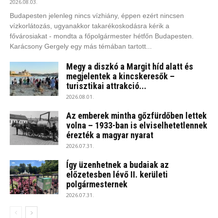
2026.08.03.
Budapesten jelenleg nincs vízhiány, éppen ezért nincsen
vízkorlátozás, ugyanakkor takarékoskodásra kérik a
fővárosiakat - mondta a főpolgármester hétfőn Budapesten.
Karácsony Gergely egy más témában tartott...
Megy a diszkó a Margit híd alatt és
megjelentek a kincskeresők –
turisztikai attrakció...
2026.08.01.
Az emberek mintha gőzfürdőben lettek
volna – 1933-ban is elviselhetetlennek
érezték a magyar nyarat
2026.07.31.
Így üzenhetnek a budaiak az
előzetesben lévő II. kerületi
polgármesternek
2026.07.31.