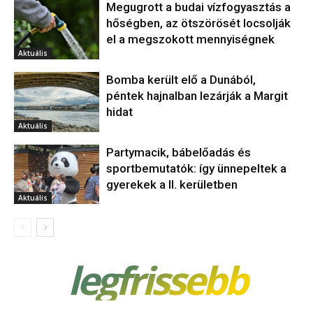
Megugrott a budai vízfogyasztás a
hőségben, az ötszörösét locsolják
el a megszokott mennyiségnek
Aktuális
Bomba került elő a Dunából,
péntek hajnalban lezárják a Margit
hidat
Aktuális
Partymacik, bábelőadás és
sportbemutatók: így ünnepeltek a
gyerekek a II. kerületben
Aktuális
legfrissebb