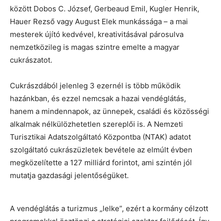
között Dobos C. József, Gerbeaud Emil, Kugler Henrik,
Hauer Rezső vagy August Elek munkássága – a mai
mesterek újító kedvével, kreativitásával párosulva
nemzetközileg is magas szintre emelte a magyar
cukrászatot.
Cukrászdából jelenleg 3 ezernél is több működik
hazánkban, és ezzel nemcsak a hazai vendéglátás,
hanem a mindennapok, az ünnepek, családi és közösségi
alkalmak nélkülözhetetlen szereplői is. A Nemzeti
Turisztikai Adatszolgáltató Központba (NTAK) adatot
szolgáltató cukrászüzletek bevétele az elmúlt évben
megközelítette a 127 milliárd forintot, ami szintén jól
mutatja gazdasági jelentőségüket.
A vendéglátás a turizmus „lelke”, ezért a kormány célzott