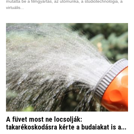
mutatta be a filmgyártás, az utómunka, a stúdiótechnológia, a
virtuális...
A füvet most ne locsolják:
takarékoskodásra kérte a budaiakat is a...