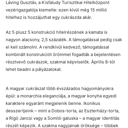
Láving Gusztáv, a Kisfaludy Turisztikai Hitelközpont
vezérigazgatója kiemelte: ezen kívül még 15 millió
hitelhez is hozzájuthat egy cukrászda akár.
Az 5 plusz 5 konstrukció hitelrészének a kamata is
nagyon alacsony, 2,5 százalék. A támogatással pedig csak
el kell számolni. A rendkívül kedvező, támogatással
kombinált konstrukciót örömmel fogadták a bejelentésen
résztvevő cukrászok, szakmai képviselők. Április 8-tól
lehet beadni a pályázatokat.
A magyar cukrászat több évszázados hagyományokra
épül: a monarchia eleganciája, a magyar konyha egyedi
karaktere egyaránt megjelenik benne. Ikonikus
desszertjeink – mint a Dobos-torta, az Eszterházy-torta,
a Rigó Jancsi vagy a Somlói galuska – a magyar identitás
részét képezik. A szakma nagyjainak öröksége – többek