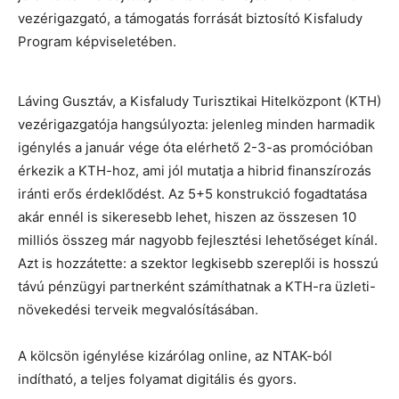
vezérigazgató, a támogatás forrását biztosító Kisfaludy
Program képviseletében.
Láving Gusztáv, a Kisfaludy Turisztikai Hitelközpont (KTH)
vezérigazgatója hangsúlyozta: jelenleg minden harmadik
igénylés a január vége óta elérhető 2-3-as promócióban
érkezik a KTH-hoz, ami jól mutatja a hibrid finanszírozás
iránti erős érdeklődést. Az 5+5 konstrukció fogadtatása
akár ennél is sikeresebb lehet, hiszen az összesen 10
milliós összeg már nagyobb fejlesztési lehetőséget kínál.
Azt is hozzátette: a szektor legkisebb szereplői is hosszú
távú pénzügyi partnerként számíthatnak a KTH-ra üzleti-
növekedési terveik megvalósításában.
A kölcsön igénylése kizárólag online, az NTAK-ból
indítható, a teljes folyamat digitális és gyors.