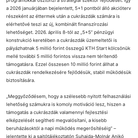
programokkal ösztönzi a stratégiai szektor fejlődését. Így
a 2026 januárjában bejelentett, 5+1 pontból álló akcióterv
részeként az éttermek után a cukrászdák számára is
elérhetővé teszi az új, kombinált finanszírozási
lehetőséget. 2026. április 8-tól az „5+5” pénzügyi
konstrukció keretében a cukrászdák üzemeltetői is
pályázhatnak 5 millió forint összegű KTH Start kölcsönük
mellé további 5 millió forintos vissza nem térítendő
támogatásra. Ezzel összesen 10 millió forint állhat a
cukrászdák rendelkezésére fejlődésük, stabil működésük
biztosítására.
„Meggyőződésem, hogy a szélesebb nyitott felhasználási
lehetőség számukra is komoly motiváció lesz, hiszen a
támogatás a cukrászdák valamennyi fejlesztési
elképzelését segítheti megvalósítani, a kisebb
beruházásoktól a napi működés megerősítéséig” –
jelentette ki a sajtótájékoztatón Suhajda-Molnár Anikó