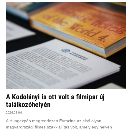
A Kodolányi is ott volt a filmipar új
találkozóhelyén
2026.08.04.
A Hungexpón megrendezett Eurocine az első olyan
magyarországi filmes szakkiállítás volt, amely egy helyen