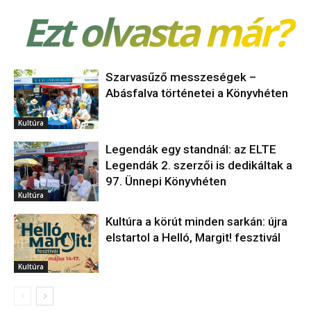
Ezt olvasta már?
Szarvasűző messzeségek –
Abásfalva történetei a Könyvhéten
Kultúra
Legendák egy standnál: az ELTE
Legendák 2. szerzői is dedikáltak a
97. Ünnepi Könyvhéten
Kultúra
Kultúra a körút minden sarkán: újra
elstartol a Helló, Margit! fesztivál
Kultúra