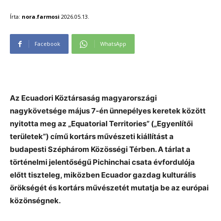
Írta:
nora.farmosi
2026.05.13.
Facebook
WhatsApp
Az Ecuadori Köztársaság magyarországi
nagykövetsége május 7-én ünnepélyes keretek között
nyitotta meg az „Equatorial Territories” („Egyenlítői
területek”) című kortárs művészeti kiállítást a
budapesti Széphárom Közösségi Térben. A tárlat a
történelmi jelentőségű Pichinchai csata évfordulója
előtt tiszteleg, miközben Ecuador gazdag kulturális
örökségét és kortárs művészetét mutatja be az európai
közönségnek.