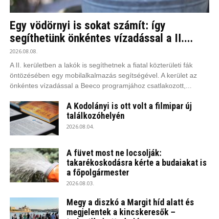
Egy vödörnyi is sokat számít: így
segíthetünk önkéntes vízadással a II....
2026.08.08.
A II. kerületben a lakók is segíthetnek a fiatal közterületi fák
öntözésében egy mobilalkalmazás segítségével. A kerület az
önkéntes vízadással a Beeco programjához csatlakozott,...
A Kodolányi is ott volt a filmipar új
találkozóhelyén
2026.08.04.
A füvet most ne locsolják:
takarékoskodásra kérte a budaiakat is
a főpolgármester
2026.08.03.
Megy a diszkó a Margit híd alatt és
megjelentek a kincskeresők –