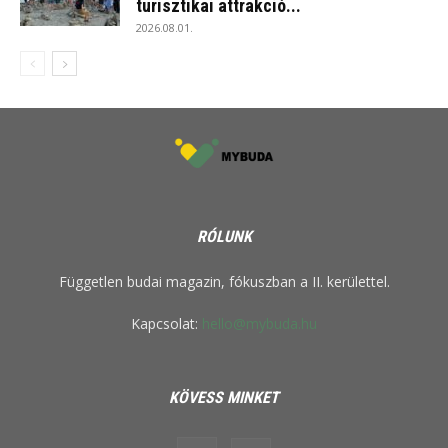
turisztikai attrakció...
2026.08.01.
RÓLUNK
Független budai magazin, fókuszban a II. kerülettel.
Kapcsolat:
hello@mybuda.hu
KÖVESS MINKET