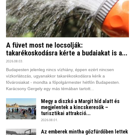
A füvet most ne locsolják:
takarékoskodásra kérte a budaiakat is a...
2026.08.03.
Budapesten jelenleg nincs vízhiány, éppen ezért nincsen
vízkorlátozás, ugyanakkor takarékoskodásra kérik a
fővárosiakat - mondta a főpolgármester hétfőn Budapesten.
Karácsony Gergely egy más témában tartott...
Megy a diszkó a Margit híd alatt és
megjelentek a kincskeresők –
turisztikai attrakció...
2026.08.01.
Az emberek mintha gőzfürdőben lettek