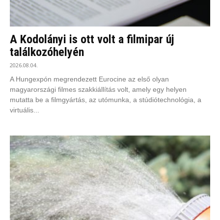
A Kodolányi is ott volt a filmipar új
találkozóhelyén
2026.08.04.
A Hungexpón megrendezett Eurocine az első olyan
magyarországi filmes szakkiállítás volt, amely egy helyen
mutatta be a filmgyártás, az utómunka, a stúdiótechnológia, a
virtuális...