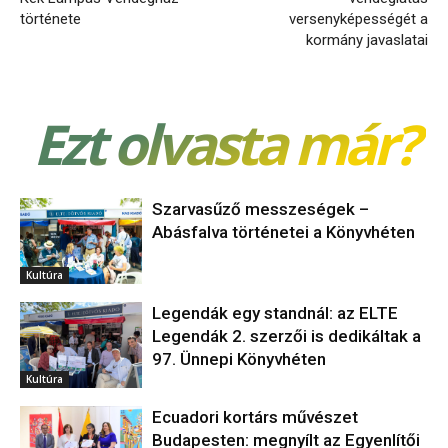
története
versenyképességét a
kormány javaslatai
Ezt olvasta már?
Szarvasűző messzeségek –
Abásfalva történetei a Könyvhéten
Kultúra
Legendák egy standnál: az ELTE
Legendák 2. szerzői is dedikáltak a
97. Ünnepi Könyvhéten
Kultúra
Ecuadori kortárs művészet
Budapesten: megnyílt az Egyenlítői