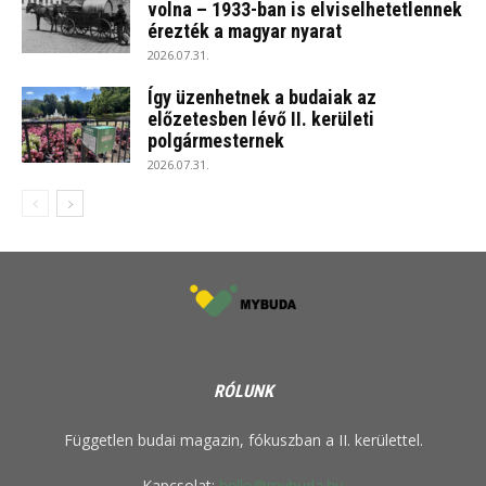
volna – 1933-ban is elviselhetetlennek
érezték a magyar nyarat
2026.07.31.
Így üzenhetnek a budaiak az
előzetesben lévő II. kerületi
polgármesternek
2026.07.31.
RÓLUNK
Független budai magazin, fókuszban a II. kerülettel.
Kapcsolat:
hello@mybuda.hu