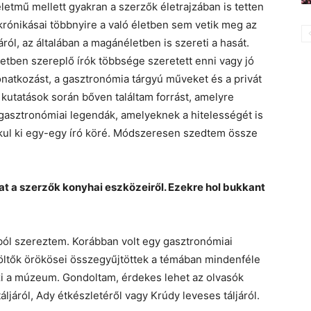
életmű mellett gyakran a szerzők életrajzában is tetten
krónikásai többnyire a való életben sem vetik meg az
áról, az általában a magánéletben is szereti a hasát.
ötetben szereplő írók többsége szeretett enni vagy jó
natkozást, a gasztronómia tárgyú műveket és a privát
 kutatások során bőven találtam forrást, amelyre
gasztronómiai legendák, amelyeknek a hitelességét is
lakul ki egy-egy író köré. Módszeresen szedtem össze
at a szerzők konyhai eszközeiről. Ezekre hol bukkant
ból szereztem. Korábban volt egy gasztronómiai
 költők örökösei összegyűjtöttek a témában mindenféle
zi a múzeum. Gondoltam, érdekes lehet az olvasók
ljáról, Ady étkészletéről vagy Krúdy leveses táljáról.