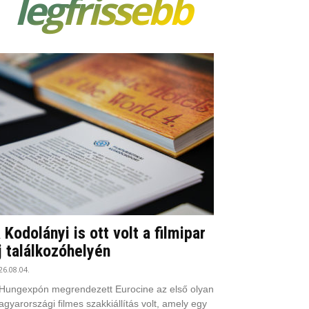
legfrissebb
 Kodolányi is ott volt a filmipar
j találkozóhelyén
26.08.04.
Hungexpón megrendezett Eurocine az első olyan
gyarországi filmes szakkiállítás volt, amely egy