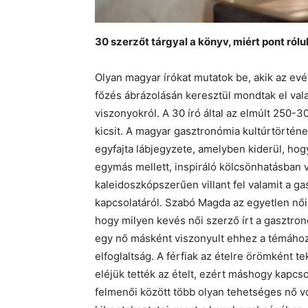
30 szerzőt tárgyal a könyv, miért pont róluk
Olyan magyar írókat mutatok be, akik az evé
főzés ábrázolásán keresztül mondtak el vala
viszonyokról. A 30 író által az elmúlt 250-
kicsit. A magyar gasztronómia kultúrtörté
egyfajta lábjegyzete, amelyben kiderül, ho
egymás mellett, inspiráló kölcsönhatásban 
kaleidoszkópszerűen villant fel valamit a ga
kapcsolatáról. Szabó Magda az egyetlen női
hogy milyen kevés női szerző írt a gasztro
egy nő másként viszonyult ehhez a témához
elfoglaltság. A férfiak az ételre örömként 
eléjük tették az ételt, ezért máshogy kapc
felmenői között több olyan tehetséges nő vol