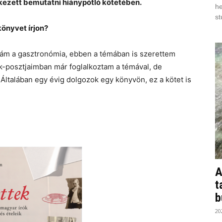
yekezett bemutatni hiánypótló kötetében.
he
st
könyvet írjon?
zám a gasztronómia, ebben a témában is szerettem
k-posztjaimban már foglalkoztam a témával, de
ltalában egy évig dolgozok egy könyvön, ez a kötet is
A
t
b
20