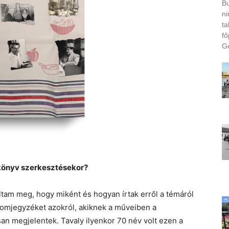
Bu
ni
ta
fő
Ge
a könyv szerkesztésekor?
tam meg, hogy miként és hogyan írtak erről a témáról
alomjegyzéket azokról, akiknek a műveiben a
an megjelentek. Tavaly ilyenkor 70 név volt ezen a