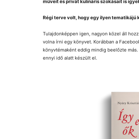
műveit és privát kulináris szokásait is ig
Régi terve volt, hogy egy ilyen tematikájú 
Tulajdonképpen igen, nagyon közel áll hoz
volna írni egy könyvet. Korábban a Faceboo
könyvtémaként eddig mindig beelőzte más. Á
ennyi idő alatt készült el.