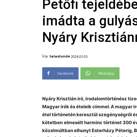
Petőfi tejeldébe
imádta a gulyás
Nyáry Krisztián
Írta:
talastunde
2024.03.05.
Facebook
WhatsApp
Nyáry Krisztián író, irodalomtörténész ti
Magyar írók és ételeik címmel. A magyar i
étel történetén keresztül szegénységről é
kötetben
elmesélt harminc történet 300 éve
közelmúltban elhunyt Esterházy Péterig, B