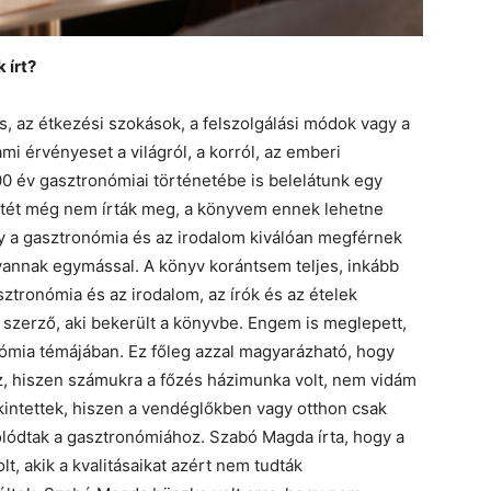
 írt?
s, az étkezési szokások, a felszolgálási módok vagy a
mi érvényeset a világról, a korról, az emberi
300 év gasztronómiai történetébe is belelátunk egy
netét még nem írták meg, a könyvem ennek lehetne
gy a gasztronómia és az irodalom kiválóan megférnek
vannak egymással. A könyv korántsem teljes, inkább
sztronómia és az irodalom, az írók és az ételek
 szerző, aki bekerült a könyvbe. Engem is meglepett,
nómia témájában. Ez főleg azzal magyarázható, hogy
, hiszen számukra a főzés házimunka volt, nem vidám
tekintettek, hiszen a vendéglőkben vagy otthon csak
solódtak a gasztronómiához. Szabó Magda írta, hogy a
t, akik a kvalitásaikat azért nem tudták