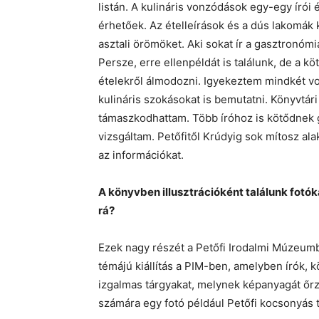
listán. A kulináris vonzódások egy-egy írói 
érhetőek. Az ételleírások és a dús lakomák 
asztali örömöket. Aki sokat ír a gasztronómi
Persze, erre ellenpéldát is találunk, de a k
ételekről álmodozni. Igyekeztem mindkét vo
kulináris szokásokat is bemutatni. Könyvtári
támaszkodhattam. Több íróhoz is kötődnek 
vizsgáltam. Petőfitől Krúdyig sok mítosz a
az információkat.
A könyvben illusztrációként találunk fotók
rá?
Ezek nagy részét a Petőfi Irodalmi Múzeum
témájú kiállítás a PIM-ben, amelyben írók,
izgalmas tárgyakat, melynek képanyagát őr
számára egy fotó például Petőfi kocsonyás tá