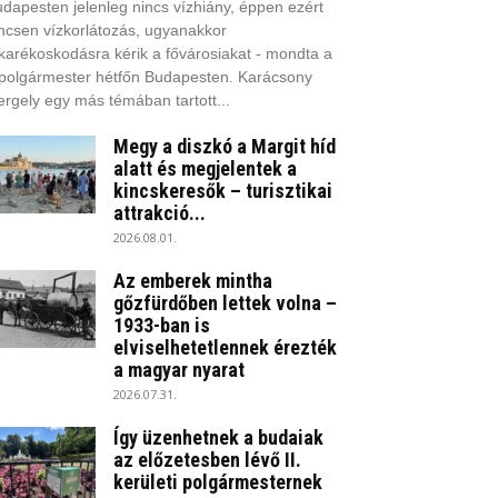
dapesten jelenleg nincs vízhiány, éppen ezért
ncsen vízkorlátozás, ugyanakkor
karékoskodásra kérik a fővárosiakat - mondta a
polgármester hétfőn Budapesten. Karácsony
rgely egy más témában tartott...
Megy a diszkó a Margit híd
alatt és megjelentek a
kincskeresők – turisztikai
attrakció...
2026.08.01.
Az emberek mintha
gőzfürdőben lettek volna –
1933-ban is
elviselhetetlennek érezték
a magyar nyarat
2026.07.31.
Így üzenhetnek a budaiak
az előzetesben lévő II.
kerületi polgármesternek