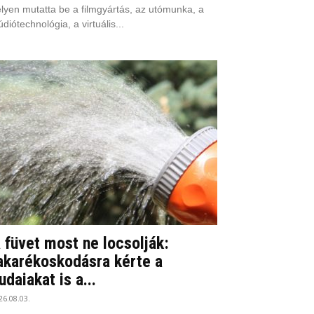
lyen mutatta be a filmgyártás, az utómunka, a
údiótechnológia, a virtuális...
 füvet most ne locsolják:
akarékoskodásra kérte a
udaiakat is a...
26.08.03.