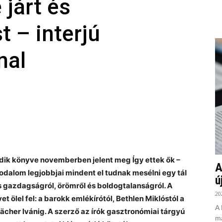
 járt és
t – interjú
nal
zedik könyve novemberben jelent meg Így ettek ők –
A
rodalom legjobbjai mindent el tudnak mesélni egy tál
ú
s gazdagságról, örömről és boldogtalanságról. A
20
t ölel fel: a barokk emlékírótól, Bethlen Miklóstól a
A 
ächer Ivánig. A szerző az írók gasztronómiai tárgyú
ma