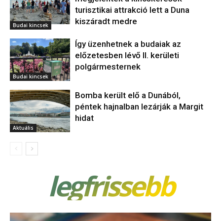
turisztikai attrakció lett a Duna
kiszáradt medre
Budai kincsek
Így üzenhetnek a budaiak az
előzetesben lévő II. kerületi
polgármesternek
Budai kincsek
Bomba került elő a Dunából,
péntek hajnalban lezárják a Margit
hidat
Aktuális
legfrissebb