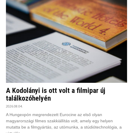
A Kodolányi is ott volt a filmipar új
találkozóhelyén
2026.08.04.
A Hungexpón megrendezett Eurocine az első olyan
magyarországi filmes szakkiállítás volt, amely egy helyen
mutatta be a filmgyártás, az utómunka, a stúdiótechnológia, a