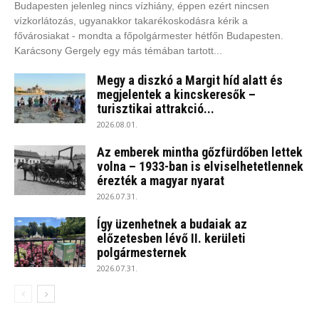
Budapesten jelenleg nincs vízhiány, éppen ezért nincsen
vízkorlátozás, ugyanakkor takarékoskodásra kérik a
fővárosiakat - mondta a főpolgármester hétfőn Budapesten.
Karácsony Gergely egy más témában tartott...
Megy a diszkó a Margit híd alatt és
megjelentek a kincskeresők –
turisztikai attrakció...
2026.08.01.
Az emberek mintha gőzfürdőben lettek
volna – 1933-ban is elviselhetetlennek
érezték a magyar nyarat
2026.07.31.
Így üzenhetnek a budaiak az
előzetesben lévő II. kerületi
polgármesternek
2026.07.31.