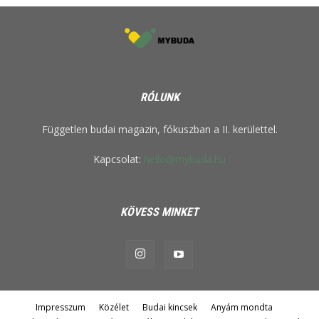
RÓLUNK
Független budai magazin, fókuszban a II. kerülettel.
Kapcsolat:
hello@mybuda.hu
KÖVESS MINKET
Impresszum
Közélet
Budai kincsek
Anyám mondta